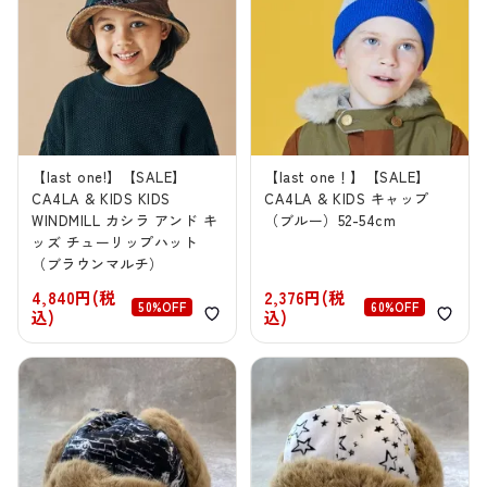
【last one!】【SALE】
【last one！】【SALE】
CA4LA & KIDS KIDS
CA4LA & KIDS キャップ
WINDMILL カシラ アンド キ
（ブルー）52-54cm
ッズ チューリップハット
（ブラウンマルチ）
4,840円(税
2,376円(税
50%OFF
60%OFF
込)
込)