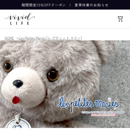
期間限定10%OFFクーポン
|
夏季休業のお知らせ
HOME
Les Petites Maries [レ プティット マリー]