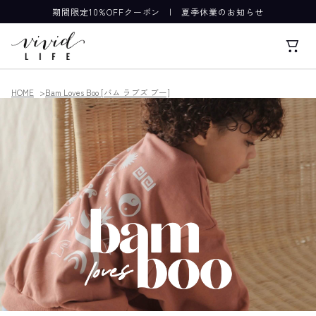
期間限定10%OFFクーポン
|
夏季休業のお知らせ
HOME
Bam Loves Boo [バム ラブズ ブー]