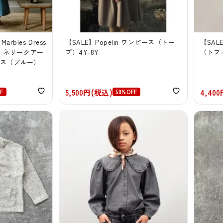
Marbles Dress
【SALE】Popelin ワンピース（トー
【SAL
inen ネリークアー
プ）4Y-8Y
（トフィ
ース（ブルー）
5,500円(税込)
4,40
F
50%OFF