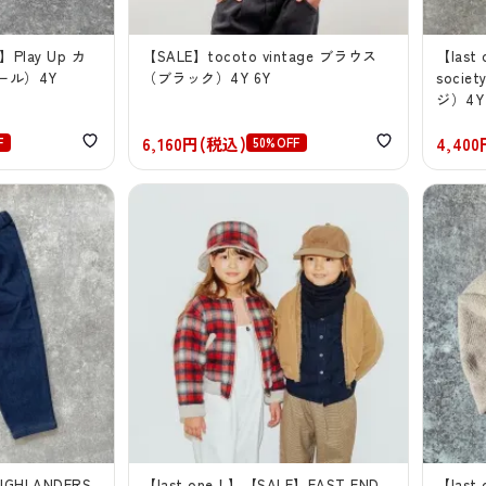
】Play Up カ
【SALE】tocoto vintage ブラウス
【last
ール）4Y
（ブラック）4Y 6Y
soci
ジ）4Y
6,160円(税込)
4,40
F
50%OFF
IGHLANDERS
【last one！】【SALE】EAST END
【last