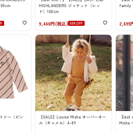
00cm
HIGHLANDERS ジャケット（レッ
fami
ド）100cm
9,460円(税込)
2,69
FF
50%OFF
カットソー（ピン
【SALE】Louise Misha オーバーオー
【last
ル（キャメル）4-8Y
Mish