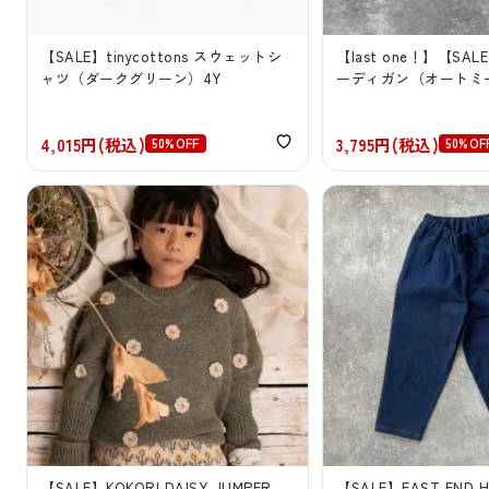
【SALE】tinycottons スウェットシ
【last one！】【SALE
ャツ（ダークグリーン）4Y
ーディガン（オートミ
4,015円(税込)
3,795円(税込)
50%OFF
50%OF
【SALE】KOKORI DAISY JUMPER
【SALE】EAST END H