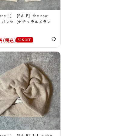
 one！】【SALE】the new
ety パンツ（ナチュラルメラン
0円(税込)
50%OFF
 one！】【SALE】1 + in the