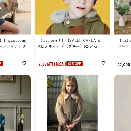
tinycottons
【last one！】【SALE】CA4LA &
【last 
ー／ライラック
KIDS キャップ（ブルー）52-54cm
ドレス
2,376円(税込)
F
60%OFF
22,00