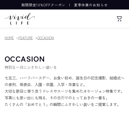
期間限定10%OFFクーポン
|
夏季休業のお知らせ
HOME
FEATURE
OCCASION
OCCASION
特別な一日にふさわしい装いを
七五三、ハーフバースデー、お食い初め、誕生日の記念撮影、結婚式へ
の参列、発表会、入園・卒園、入学・卒業など。
大切な節目に寄り添うドレスやスーツを集めたオケージョン特集です。
写真にも思い出にも残る、その日だけのとっておきの一着を。
たくさんの「おめでとう」の瞬間にふさわしい装いをご提案します。