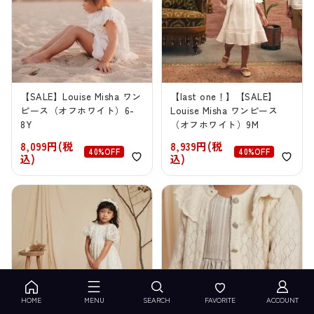
【SALE】Louise Misha ワン
【last one！】【SALE】
ピース（オフホワイト）6-
Louise Misha ワンピース
8Y
（オフホワイト）9M
8,099円(税
8,939円(税
40%OFF
40%OFF
込)
込)
HOME
MENU
SEARCH
FAVORITE
ACCOUNT