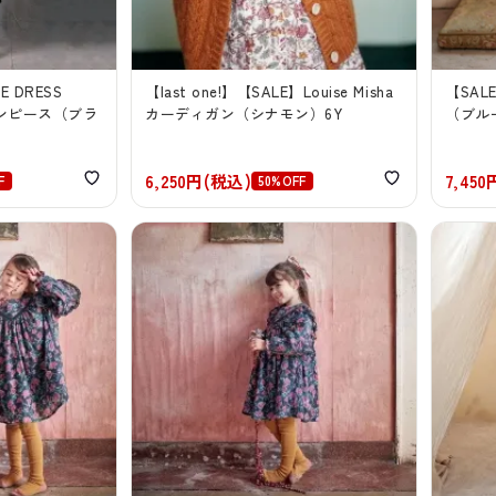
E DRESS
【last one!】【SALE】Louise Misha
【SALE
ワンピース（ブラ
カーディガン（シナモン）6Y
（ブル
6,250円(税込)
7,45
F
50%OFF