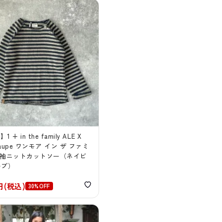
1 + in the family ALE X
-taupe ワンモア イン ザ ファミ
長袖ニットカットソー（ネイビ
ープ）
3円(税込)
30%OFF