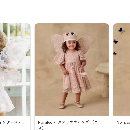
イウィング+ステッ
Noralee バタフラウウィング （ロー
Nora
）
ズ）