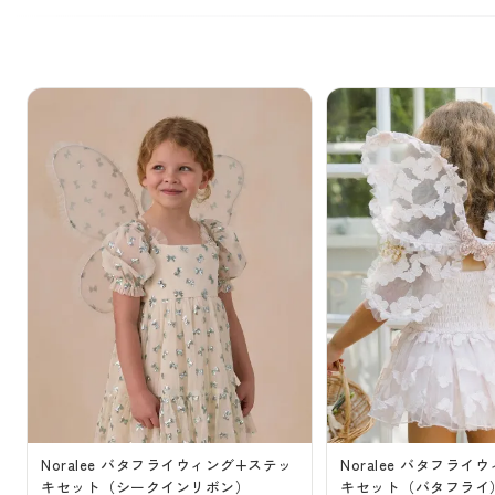
Noralee バタフライウィング+ステッ
Noralee バタフラ
キセット（シークインリボン）
キセット（バタフライ