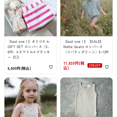
【last one！】オリジナル
【last one！】【SALE】
GIFT SET ロンパース（3-
Nellie Quats ロンパース
6M）+スワドル+ブランキ
（リバティグリーン）6-12M
ー【C】
11,839円(税
20%OFF
込)
6,600円(税込)