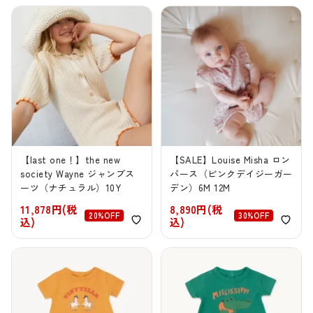
【last one！】the new
【SALE】Louise Misha ロン
society Wayne ジャンプス
パース（ピンクデイジーガー
ーツ（ナチュラル）10Y
デン）6M 12M
11,878円(税
8,890円(税
20%OFF
30%OFF
込)
込)