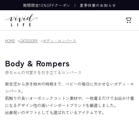
期間限定10%OFFクーポン
|
夏季休業のお知らせ
HOME
CATEGORY
ボディ・ロンパース
Body & Rompers
赤ちゃんの可愛さを引き立てるロンパース
新生児から歩き始めの時期まで、ベビーの毎日に欠かせないボディ・ロ
ンパース。
肌触りの良いオーガニックコットン素材や、一枚着るだけでお出かけ着
になるデザイン性の高いインポートブランドを厳選しました。
出産祝いのギフトとしても選ばれているアイテムです。