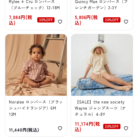
Rylee + Cru ロンパース
Quincy Mae ロンパース（フ
（ブルーチェック）12-18M
レンチガーデン）2-3Y
7,084円(税
5,806円(税
30%OFF
20%OFF
込)
込)
Noralee ロンパース（ブラッ
【SALE】the new society
シュハイドランジア）6M
Wayne ジャンプスーツ（ナ
12M
チュラル）4-8Y
11,174円(税
20%OFF
込)
11,440円(税込)