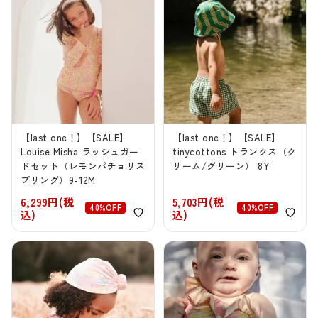
【last one！】【SALE】
【last one！】【SALE】
Louise Misha ラッシュガー
tinycottons トランクス（ク
ドセット（レモンパチョリス
リーム/グリーン） 8Y
プリング）9-12M
6,299円(税
5,703円(税
40%OFF
40%OFF
込)
込)