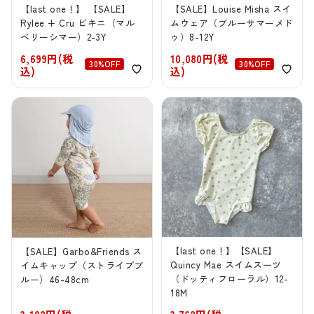
【last one！】 【SALE】
【SALE】Louise Misha スイ
Rylee + Cru ビキニ（マル
ムウェア（ブルーサマーメド
ベリーシマー）2-3Y
ゥ）8-12Y
6,699円(税
10,080円(税
30%OFF
30%OFF
込)
込)
【last one！】【SALE】
【SALE】Garbo&Friends ス
Quincy Mae スイムスーツ
イムキャップ（ストライプブ
（ドッティフローラル）12-
ルー）46-48cm
18M