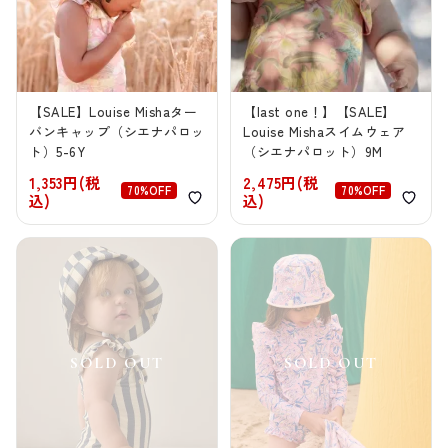
【SALE】Louise Mishaター
【last one！】【SALE】
バンキャップ（シエナパロッ
Louise Mishaスイムウェア
ト）5-6Y
（シエナパロット）9M
1,353円(税
2,475円(税
70%OFF
70%OFF
込)
込)