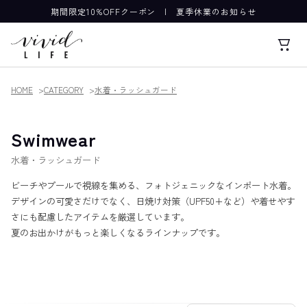
期間限定10%OFFクーポン
|
夏季休業のお知らせ
HOME
CATEGORY
水着・ラッシュガード
Swimwear
水着・ラッシュガード
ビーチやプールで視線を集める、フォトジェニックなインポート水着。
デザインの可愛さだけでなく、日焼け対策（UPF50+など）や着せやす
さにも配慮したアイテムを厳選しています。
夏のお出かけがもっと楽しくなるラインナップです。