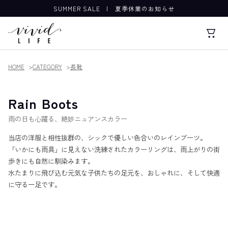
SUMMER SALE
|
夏季休業のお知らせ
HOME
CATEGORY
長靴
Rain Boots
雨の日も心躍る、絶妙ニュアンスカラー
当店の洋服と相性抜群の、シックで優しい色合いのレインブーツ。
「いかにも雨具」に見えない洗練されたカラーリングは、雨上がりの街
歩きにも自然に馴染みます。
水たまりに飛び込む元気な子供たちの足元を、おしゃれに、そして快適
に守る一足です。