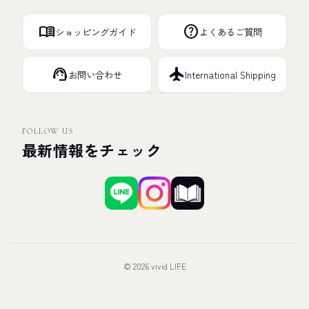
menu_book
help
ショッピングガイド
よくあるご質問
support_agent
flight
お問い合わせ
International Shipping
FOLLOW US
最新情報をチェック
© 2026 vivid LIFE