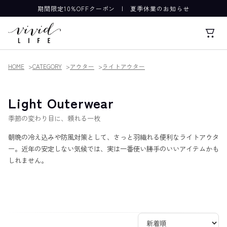
期間限定10%OFFクーポン
|
夏季休業のお知らせ
HOME
CATEGORY
アウター
ライトアウター
Light Outerwear
季節の変わり目に、頼れる一枚
朝晩の冷え込みや防風対策として、さっと羽織れる便利なライトアウタ
ー。近年の安定しない気候では、実は一番使い勝手のいいアイテムかも
しれません。