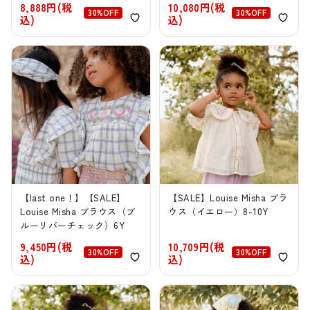
8,888円(税
10,080円(税
30%OFF
30%OFF
込)
込)
【last one！】【SALE】
【SALE】Louise Misha ブラ
Louise Misha ブラウス（ブ
ウス（イエロー）8-10Y
ルーリバーチェック）6Y
9,450円(税
10,709円(税
30%OFF
30%OFF
込)
込)