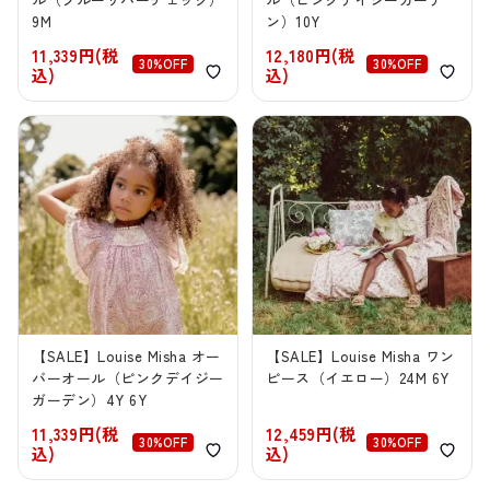
9M
ン）10Y
11,339円(税
12,180円(税
30%OFF
30%OFF
込)
込)
【SALE】Louise Misha オー
【SALE】Louise Misha ワン
バーオール（ピンクデイジー
ピース（イエロー）24M 6Y
ガーデン）4Y 6Y
11,339円(税
12,459円(税
30%OFF
30%OFF
込)
込)