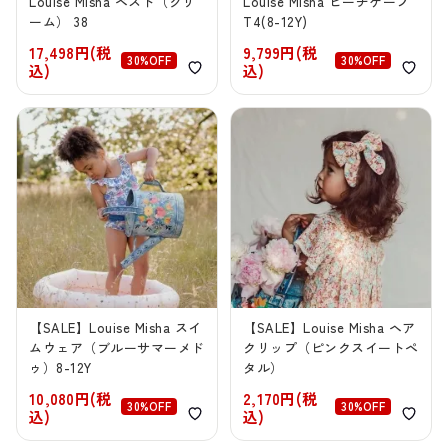
Louise Misha ベスト（クリ
Louise Misha ビーチケープ
ーム） 38
T4(8-12Y)
17,498円(税
9,799円(税
30%OFF
30%OFF
込)
込)
【SALE】Louise Misha スイ
【SALE】Louise Misha ヘア
ムウェア（ブルーサマーメド
クリップ（ピンクスイートペ
ゥ）8-12Y
タル）
10,080円(税
2,170円(税
30%OFF
30%OFF
込)
込)