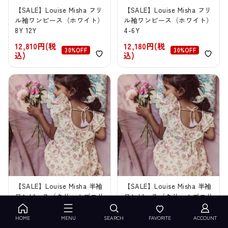
【SALE】Louise Misha フリ
【SALE】Louise Misha フリ
ル袖ワンピース（ホワイト）
ル袖ワンピース（ホワイト）
8Y 12Y
4-6Y
12,810円(税
12,180円(税
30%OFF
30%OFF
込)
込)
【SALE】Louise Misha 半袖
【SALE】Louise Misha 半袖
ワンピース（クリームブコリ
ワンピース（クリームブコリ
アフィールズ）8Y 10Y
アフィールズ）4Y
HOME
MENU
SEARCH
FAVORITE
ACCOUNT
12,810円(税
12,180円(税
30%OFF
30%OFF