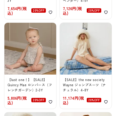
3Y
ベンダー）4-5Y
7,654円(税
7,126円(税
20%OFF
20%OFF
込)
込)
【last one！】【SALE】
【SALE】the new society
Quincy Mae ロンパース（フ
Wayne ジャンプスーツ（ナ
レンチガーデン）2-3Y
チュラル）4-8Y
5,806円(税
11,174円(税
20%OFF
20%OFF
込)
込)