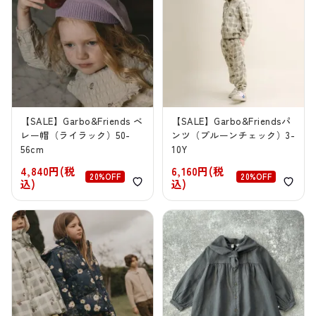
【SALE】Garbo&Friends ベ
【SALE】Garbo&Friendsパ
レー帽（ライラック）50-
ンツ（プルーンチェック）3-
56cm
10Y
4,840円(税
6,160円(税
20%OFF
20%OFF
込)
込)