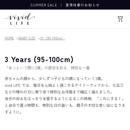
SUMMER SALE
|
夏季休業のお知らせ
HOME
BABY SIZE
3Y（95-100cm）
3 Years (95-100cm)
「あっという間に3歳」の節目を彩る、特別な一着
赤ちゃんの顔から、少しずつ子どもの顔になっていく3歳。
vivid LIFE では、毎日を心地よく過ごせるデイリーウェアから、七五三
などの晴れの日に寄り添う特別なお洋服まで幅広く揃えました。
自分の好みをはっきり主張するようになるこの時期、「これにする！」
と自分で選ぶ時間も、特別な日の装いも、親子の大切な思い出になりま
すように。