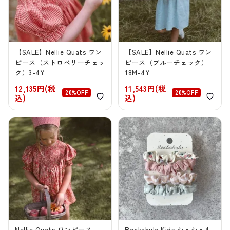
【SALE】Nellie Quats ワン
【SALE】Nellie Quats ワン
ピース（ストロベリーチェッ
ピース（ブルーチェック）
ク）3-4Y
18M-4Y
12,135円(税
11,543円(税
20%OFF
20%OFF
込)
込)
Nellie Quats ワンピース
Rockahula Kids シュシュ4