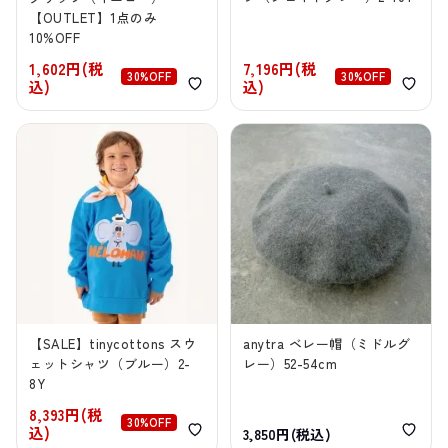
【OUTLET】1点のみ
10%OFF
1,602円(税
7,196円(税
30%OFF
30%OFF
込)
込)
【SALE】tinycottons スウ
anytra ベレー帽（ミドルグ
ェットシャツ（ブルー）2-
レー）52-54cm
8Y
8,393円(税
30%OFF
込)
3,850円(税込)