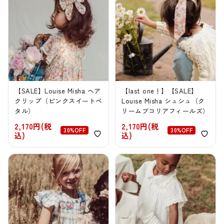
【SALE】Louise Misha ヘア
【last one！】【SALE】
クリップ（ピンクスイートペ
Louise Misha シュシュ（ク
タル）
リームブコリアフィールズ）
2,170円(税
2,170円(税
30%OFF
30%OFF
込)
込)