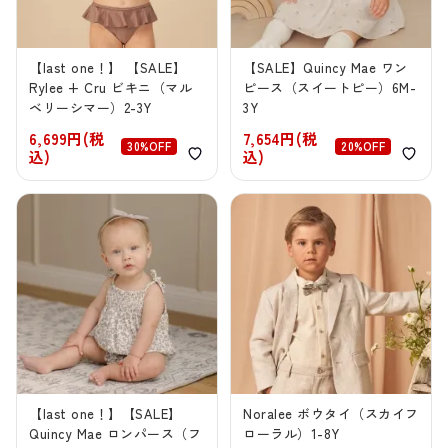
【last one！】 【SALE】
【SALE】Quincy Mae ワン
Rylee + Cru ビキニ（マル
ピース（スイートピー）6M-
ベリーシマー）2-3Y
3Y
6,699円(税
7,654円(税
30%OFF
20%OFF
込)
込)
【last one！】【SALE】
Noralee ボウタイ（スカイフ
Quincy Mae ロンパース（フ
ローラル）1-8Y