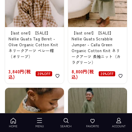
【last one!】【SALE】
【last one!】【SALE】
Nellie Quats Tag Beret -
Nellie Quats Scrabble
Olive Organic Cotton Knit
Jumper - Calla Green
ネリークアーツ ベレー帽
Organic Cotton Knit ネリ
（オリーブ）
ークアーツ 長袖ニット（カ
ラグリーン）
3,840円(税
8,800円(税
20%OFF
20%OFF
込)
込)
HOME
MENU
SEARCH
FAVORITE
ACCOUNT