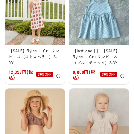
【SALE】Rylee + Cru ワン
【last one！】 【SALE】
ピース（ストロベリー）2-
Rylee + Cru ワンピース
9Y
（ブルーチェック）2-3Y
12,397円(税
8,008円(税
30%OFF
30%OFF
込)
込)