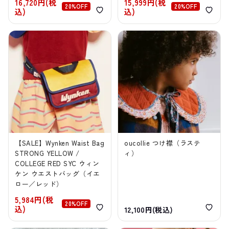
16,720円(税
15,999円(税
20%OFF
20%OFF
込)
込)
【SALE】Wynken Waist Bag
oucollie つけ襟（ラステ
STRONG YELLOW /
ィ）
COLLEGE RED SYC ウィン
ケン ウエストバッグ（イエ
ロー／レッド）
5,984円(税
20%OFF
込)
12,100円(税込)