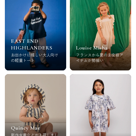
EAST END
HIGHLANDERS
Louise Misha
お出かけに嬉しい大人向け
フランスから夏の主役級ア
の軽量トート
イテムが勢揃い
Quincy Mae
新作水着などが入荷しまし