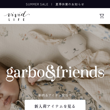
SUMMER SALE
|
夏季休業のお知らせ
Drop3 デイリーに可愛いワンピース
Black & White Collection
新柄＆アイテム登場！
新作アイテム入荷を見る
新入荷アイテムを見る
新入荷アイテムを見る
新入荷アイテムを見る