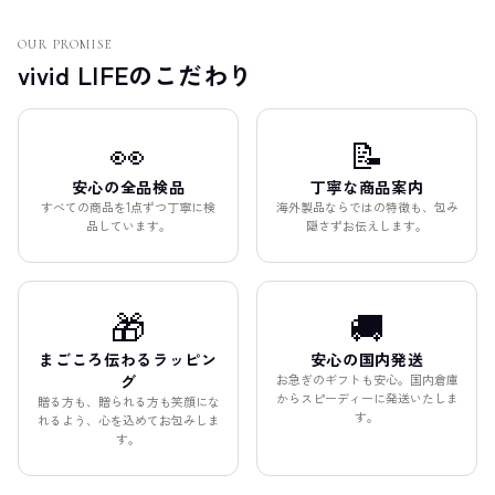
OUR PROMISE
vivid LIFEのこだわり
👀
📝
安心の全品検品
丁寧な商品案内
すべての商品を1点ずつ丁寧に検
海外製品ならではの特徴も、包み
品しています。
隠さずお伝えします。
🎁
🚚
まごころ伝わるラッピン
安心の国内発送
グ
お急ぎのギフトも安心。国内倉庫
からスピーディーに発送いたしま
贈る方も、贈られる方も笑顔にな
す。
れるよう、心を込めてお包みしま
す。