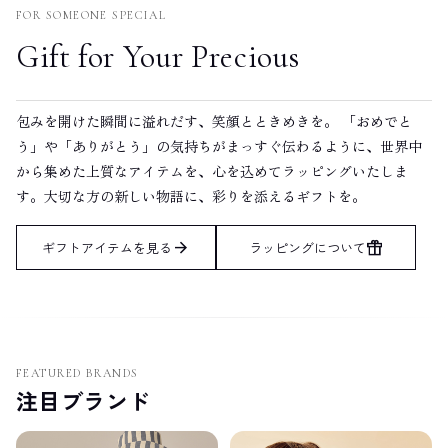
FOR SOMEONE SPECIAL
Gift for Your Precious
包みを開けた瞬間に溢れだす、笑顔とときめきを。 「おめでと
う」や「ありがとう」の気持ちがまっすぐ伝わるように、世界中
から集めた上質なアイテムを、心を込めてラッピングいたしま
す。大切な方の新しい物語に、彩りを添えるギフトを。
arrow_forward
featured_seasonal_and_gifts
ギフトアイテムを見る
ラッピングについて
FEATURED BRANDS
注目ブランド