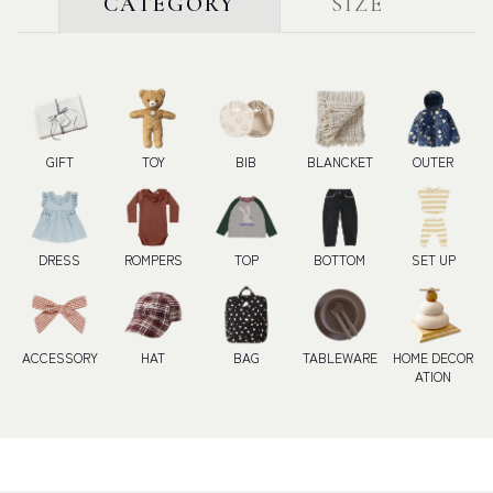
CATEGORY
SIZE
GIFT
TOY
BIB
BLANCKET
OUTER
DRESS
ROMPERS
TOP
BOTTOM
SET UP
ACCESSORY
HAT
BAG
TABLEWARE
HOME DECOR
ATION