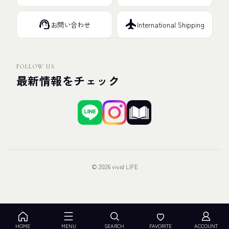
support_agent
flight
お問い合わせ
International Shipping
FOLLOW US
最新情報をチェック
© 2026 vivid LIFE
HOME
MENU
SEARCH
FAVORITE
ACCOUNT