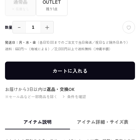
通常品
OUTLET
× 在庫なし
残り1点
－
＋
数量
発送日：月・水・金
（各日10:00までのご注文で当日発送／祝日など除外日あり）
送料：660円〜（地域による）／22,000円以上で送料無料（沖縄半額）
カートに入れる
お届けから3日以内は
返品・交換OK
※セール品など一部商品を除く
条件を確認
アイテム説明
アイテム詳細・サイズ表