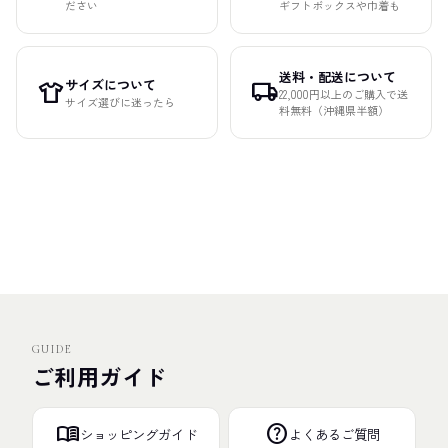
ださい
ギフトボックスや巾着も
送料・配送について
サイズについて
apparel
local_shipping
22,000円以上のご購入で送
サイズ選びに迷ったら
料無料（沖縄県半額）
GUIDE
ご利用ガイド
menu_book
help
ショッピングガイド
よくあるご質問