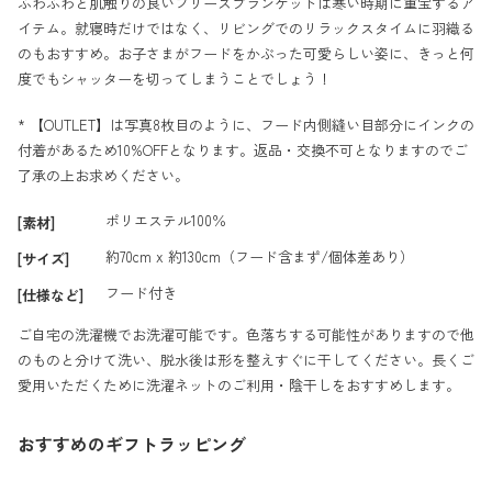
ふわふわと肌触りの良いフリースブランケットは寒い時期に重宝するア
イテム。就寝時だけではなく、リビングでのリラックスタイムに羽織る
のもおすすめ。お子さまがフードをかぶった可愛らしい姿に、きっと何
度でもシャッターを切ってしまうことでしょう！
* 【OUTLET】は写真8枚目のように、フード内側縫い目部分にインクの
付着があるため10%OFFとなります。返品・交換不可となりますのでご
了承の上お求めください。
ポリエステル100％
[素材]
約70cm x 約130cm（フード含まず/個体差あり）
[サイズ]
フード付き
[仕様など]
ご自宅の洗濯機でお洗濯可能です。色落ちする可能性がありますので他
のものと分けて洗い、脱水後は形を整えすぐに干してください。長くご
愛用いただくために洗濯ネットのご利用・陰干しをおすすめします。
おすすめのギフトラッピング