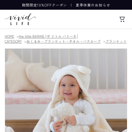
期間限定10%OFFクーポン
|
夏季休業のお知らせ
HOME
the little BARiNE [ザ リトル バリーネ]
CATEGORY
おくるみ・ブランケット・タオル・バスローブ
ブランケット