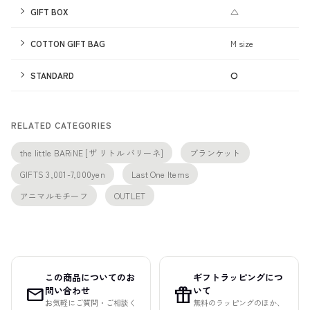
GIFT BOX
△
COTTON GIFT BAG
M size
STANDARD
⭘
RELATED CATEGORIES
the little BARiNE [ザ リトル バリーネ]
ブランケット
GIFTS 3,001-7,000yen
Last One Items
アニマルモチーフ
OUTLET
この商品についてのお
ギフトラッピングにつ
mail
featured_seasonal_and_gifts
問い合わせ
いて
お気軽にご質問・ご相談く
無料のラッピングのほか、