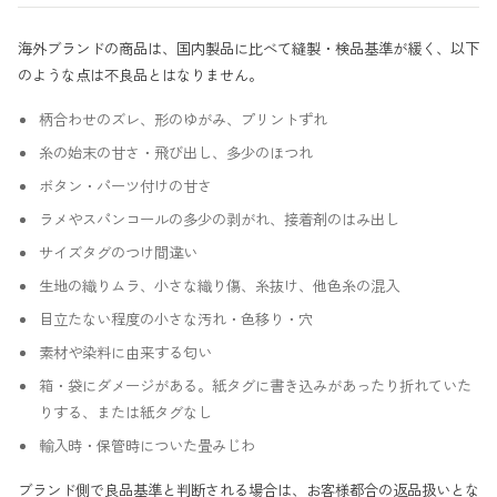
海外ブランドの商品は、国内製品に比べて縫製・検品基準が緩く、以下
のような点は不良品とはなりません。
柄合わせのズレ、形のゆがみ、プリントずれ
糸の始末の甘さ・飛び出し、多少のほつれ
ボタン・パーツ付けの甘さ
ラメやスパンコールの多少の剥がれ、接着剤のはみ出し
サイズタグのつけ間違い
生地の織りムラ、小さな織り傷、糸抜け、他色糸の混入
目立たない程度の小さな汚れ・色移り・穴
素材や染料に由来する匂い
箱・袋にダメージがある。紙タグに書き込みがあったり折れていた
りする、または紙タグなし
輸入時・保管時についた畳みじわ
ブランド側で良品基準と判断される場合は、お客様都合の返品扱いとな