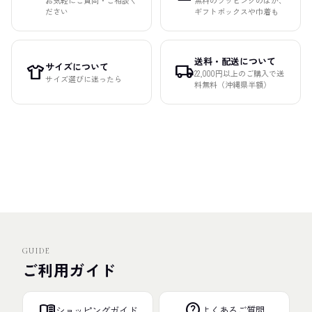
ださい
ギフトボックスや巾着も
送料・配送について
サイズについて
apparel
local_shipping
22,000円以上のご購入で送
サイズ選びに迷ったら
料無料（沖縄県半額）
GUIDE
ご利用ガイド
menu_book
help
ショッピングガイド
よくあるご質問