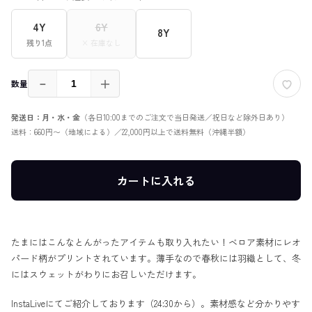
4Y
6Y
8Y
残り1点
× 在庫なし
－
＋
数量
発送日：月・水・金
（各日10:00までのご注文で当日発送／祝日など除外日あり）
送料：660円〜（地域による）／22,000円以上で送料無料（沖縄半額）
カートに入れる
たまにはこんなとんがったアイテムも取り入れたい！ベロア素材にレオ
パード柄がプリントされています。薄手なので春秋には羽織として、冬
にはスウェットがわりにお召しいただけます。
InstaLive
にてご紹介しております（24:30から）。素材感など分かりやす