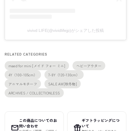
vivivd LIFE(@vividlifejp)がシェアした投稿
RELATED CATEGORIES
maed for mini [メイド フォー ミニ]
ヘビーアウター
4Y（100-105cm）
7-8Y（120-130cm）
アニマルモチーフ
SALE AW[秋冬物]
ARCHIVES / COLLECTIONLESS
この商品についてのお
ギフトラッピングにつ
mail
featured_seasonal_and_gifts
問い合わせ
いて
お気軽にご質問・ご相談く
無料のラッピングのほか、