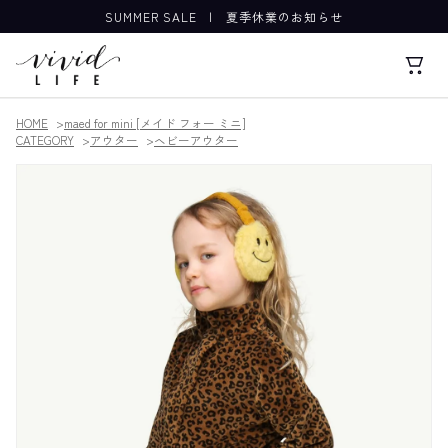
SUMMER SALE
|
夏季休業のお知らせ
HOME
maed for mini [メイド フォー ミニ]
CATEGORY
アウター
ヘビーアウター