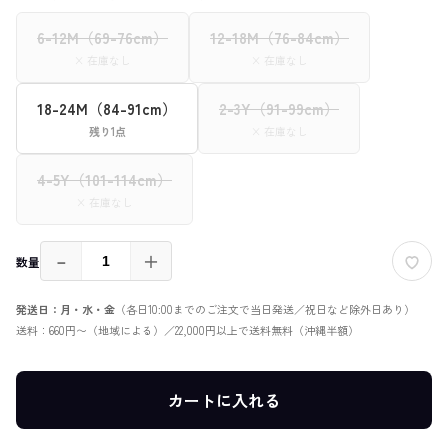
6-12M（69-76cm）
12-18M（76-84cm）
× 在庫なし
× 在庫なし
18-24M（84-91cm）
2-3Y（91-99cm）
残り1点
× 在庫なし
4-5Y（101-114cm）
× 在庫なし
－
＋
数量
発送日：月・水・金
（各日10:00までのご注文で当日発送／祝日など除外日あり）
送料：660円〜（地域による）／22,000円以上で送料無料（沖縄半額）
カートに入れる