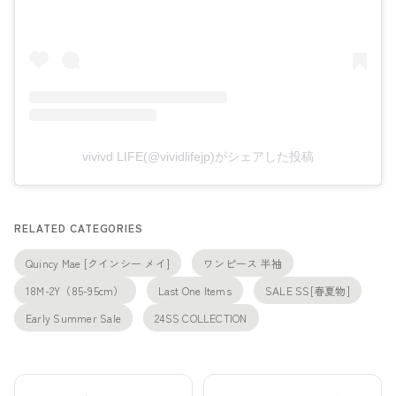
vivivd LIFE(@vividlifejp)がシェアした投稿
RELATED CATEGORIES
Quincy Mae [クインシー メイ]
ワンピース 半袖
18M-2Y（85-95cm）
Last One Items
SALE SS[春夏物]
Early Summer Sale
24SS COLLECTION