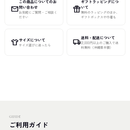
この商品についてのお
ギフトラッピングにつ
mail
featured_seasonal_and_gifts
問い合わせ
いて
お気軽にご質問・ご相談く
無料のラッピングのほか、
ださい
ギフトボックスや巾着も
送料・配送について
サイズについて
apparel
local_shipping
22,000円以上のご購入で送
サイズ選びに迷ったら
料無料（沖縄県半額）
GUIDE
ご利用ガイド