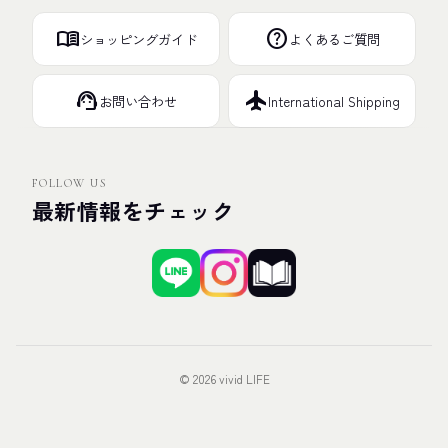
menu_book
help
ショッピングガイド
よくあるご質問
support_agent
flight
お問い合わせ
International Shipping
FOLLOW US
最新情報をチェック
© 2026 vivid LIFE