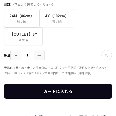
SIZE
（下記より選択してください）
24M（86cm）
4Y（102cm）
残り1点
残り1点
【OUTLET】6Y
残り1点
－
＋
数量
発送日：月・水・金
（各日10:00までのご注文で当日発送／祝日など除外日あり）
送料：660円〜（地域による）／22,000円以上で送料無料（沖縄半額）
カートに入れる