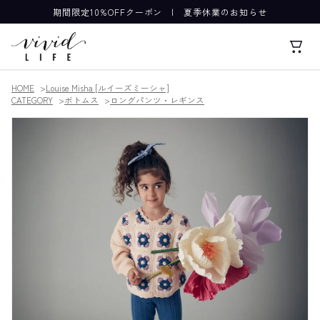
期間限定10%OFFクーポン
|
夏季休業のお知らせ
HOME
Louise Misha [ルイーズミーシャ]
CATEGORY
ボトムス
ロングパンツ・レギンス