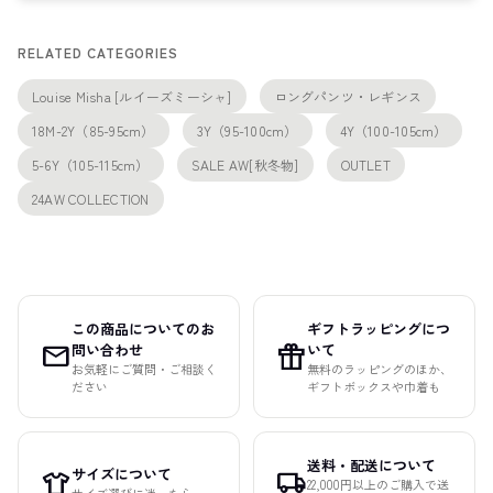
RELATED CATEGORIES
Louise Misha [ルイーズミーシャ]
ロングパンツ・レギンス
18M-2Y（85-95cm）
3Y（95-100cm）
4Y（100-105cm）
5-6Y（105-115cm）
SALE AW[秋冬物]
OUTLET
24AW COLLECTION
この商品についてのお
ギフトラッピングにつ
mail
featured_seasonal_and_gifts
問い合わせ
いて
お気軽にご質問・ご相談く
無料のラッピングのほか、
ださい
ギフトボックスや巾着も
送料・配送について
サイズについて
apparel
local_shipping
22,000円以上のご購入で送