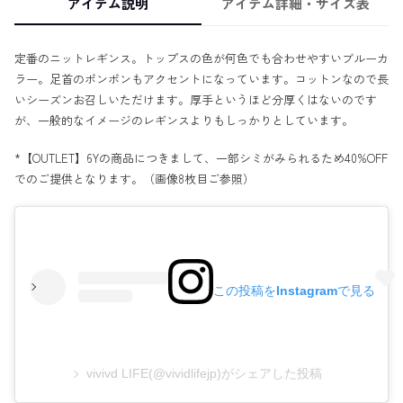
アイテム説明
アイテム詳細・サイズ表
定番のニットレギンス。トップスの色が何色でも合わせやすいブルーカ
ラー。足首のポンポンもアクセントになっています。コットンなので長
いシーズンお召しいただけます。厚手というほど分厚くはないのです
が、一般的なイメージのレギンスよりもしっかりとしています。
*【OUTLET】6Yの商品につきまして、一部シミがみられるため40%OFF
でのご提供となります。（画像8枚目ご参照）
この投稿をInstagramで見る
vivivd LIFE(@vividlifejp)がシェアした投稿