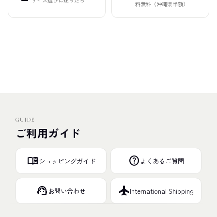
サイズ選びに迷ったら
料無料（沖縄県半額）
GUIDE
ご利用ガイド
menu_book
help
ショッピングガイド
よくあるご質問
support_agent
flight
お問い合わせ
International Shipping