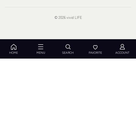
© 2026 vivid LIFE
HOME
MENU
SEARCH
FAVORITE
ACCOUNT