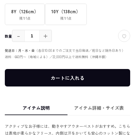
8Y（126cm）
10Y（138cm）
残り1点
残り1点
－
＋
数量
発送日：月・水・金
（各日10:00までのご注文で当日発送／祝日など除外日あり）
送料：660円〜（地域による）／22,000円以上で送料無料（沖縄半額）
カートに入れる
アイテム説明
アイテム詳細・サイズ表
アクティブなお子様には、動きやすアウターベストがおすすめ。こちら
は表地が柔らかなフリース、内側は汗をかいても安心のコットン製にな