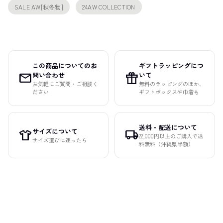
SALE AW[秋冬物]
24AW COLLECTION
この商品についてのお
ギフトラッピングにつ
mail
featured_seasonal_and_gifts
問い合わせ
いて
お気軽にご質問・ご相談く
無料のラッピングのほか、
ださい
ギフトボックスや巾着も
送料・配送について
サイズについて
apparel
local_shipping
22,000円以上のご購入で送
サイズ選びに迷ったら
料無料（沖縄県半額）