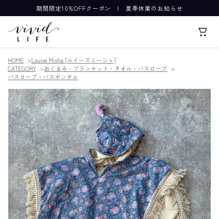
期間限定10%OFFクーポン
|
夏季休業のお知らせ
HOME
Louise Misha [ルイーズミーシャ]
CATEGORY
おくるみ・ブランケット・タオル・バスローブ
バスローブ・バスポンチョ