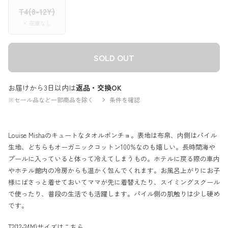
T4(8-12Y)
× 在庫なし
SOLD OUT
お届けから3日以内は
返品・交換OK
※セール品など一部商品を除く
条件を確認
Louise Mishaのキュートなタオルポンチョ。表地は布帛、内側はパイル
生地、どちらもオーガニックコットン100%なのも嬉しい。長時間海や
プールに入っていると体って冷えてしまうもの。ホテルに戻る際の車内
やホテル館内の冷房からも温かく包んでくれます。お風呂上がりにお子
様にばさっと着せておいてママが先に着替えたり、スイミングスクール
で使ったり、普段の生活でも活躍します。パイル側の肌触りは少し硬め
です。
T2(12-24M)サイズは
こちら