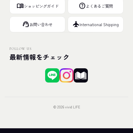
menu_book
help
ショッピングガイド
よくあるご質問
support_agent
flight
お問い合わせ
International Shipping
FOLLOW US
最新情報をチェック
© 2026 vivid LIFE