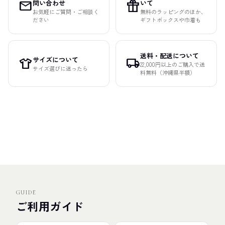
mail
featured_seasonal_and_gifts
問い合わせ
いて
お気軽にご質問・ご相談く
無料のラッピングのほか、
ださい
ギフトボックスや巾着も
送料・配送について
サイズについて
apparel
local_shipping
22,000円以上のご購入で送
サイズ選びに迷ったら
料無料（沖縄県半額）
GUIDE
ご利用ガイド