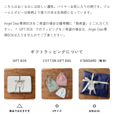
こちらはおくるみには珍しい濃色。バイヤーお気に入りの柄です。ブル
ームとポピーは他柄より張りのある生地感になっています。
Angel Dear専用BOXをご希望の場合は備考欄に「箱希望」とご入力くだ
さい。
GIFT BOX
でのラッピングをご希望の場合は、Angel Dear専
用BOXは入りませんのでご了承ください。
ギフトラッピングについて
GIFT BOX
COTTON GIFT BAG
STANDARD（無料）
△
⚪︎
⚪︎
単品では大きすぎ
Sサイズ
お包みOK