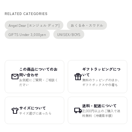
RELATED CATEGORIES
Angel Dear [エンジェル ディア]
おくるみ・スワドル
GIFTS Under 3,000yen
UNISEX/BOYS
この商品についてのお
ギフトラッピングにつ
mail
featured_seasonal_and_gifts
問い合わせ
いて
お気軽にご質問・ご相談く
無料のラッピングのほか、
ださい
ギフトボックスや巾着も
送料・配送について
サイズについて
apparel
local_shipping
22,000円以上のご購入で送
サイズ選びに迷ったら
料無料（沖縄県半額）