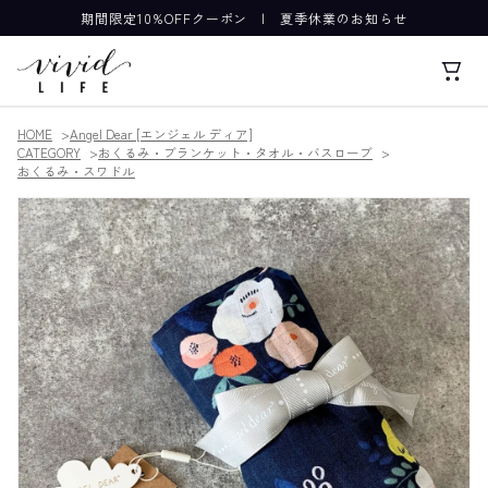
期間限定10%OFFクーポン
|
夏季休業のお知らせ
HOME
Angel Dear [エンジェル ディア]
CATEGORY
おくるみ・ブランケット・タオル・バスローブ
おくるみ・スワドル