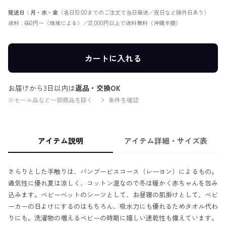
発送日：月・水・金
（各日10:00までのご注文で当日発送／祝日など除外日あり）
送料：660円〜（地域による）／22,000円以上で送料無料（沖縄半額）
カートに入れる
お届けから3日以内は
返品・交換OK
※セール品など一部商品を除く
条件を確認
アイテム説明
アイテム詳細・サイズ表
さらりとした手触りは、バンブービスコース（レーヨン）によるもの。
通気性に優れ夏は涼しく、コットン混なので冬は暖かく赤ちゃんを包み
込みます。ベビーベットのシーツとして、お昼寝の肌掛けとして、ベビ
ーカーの日よけにするのはもちろん、吸水力にも優れるためタオル代わ
りにも。洗濯物の増えるベビーの時期に嬉しい速乾性も備えています。