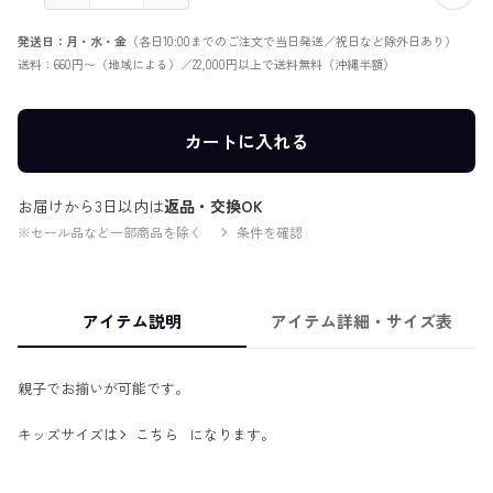
発送日：月・水・金
（各日10:00までのご注文で当日発送／祝日など除外日あり）
送料：660円〜（地域による）／22,000円以上で送料無料（沖縄半額）
カートに入れる
お届けから3日以内は
返品・交換OK
※セール品など一部商品を除く
条件を確認
アイテム説明
アイテム詳細・サイズ表
親子でお揃いが可能です。
キッズサイズは
こちら
になります。