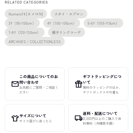
RELATED CATEGORIES
Numero74 [ヌメロ74]
スタイ・エプロン
3Y（95-100cm）
4Y（100-105cm）
5-6Y（105-115cm）
7-8Y（120-130cm）
親子リンクコーデ
ARCHIVES / COLLECTIONLESS
この商品についてのお
ギフトラッピングにつ
mail
featured_seasonal_and_gifts
問い合わせ
いて
お気軽にご質問・ご相談く
無料のラッピングのほか、
ださい
ギフトボックスや巾着も
送料・配送について
サイズについて
apparel
local_shipping
22,000円以上のご購入で送
サイズ選びに迷ったら
料無料（沖縄県半額）