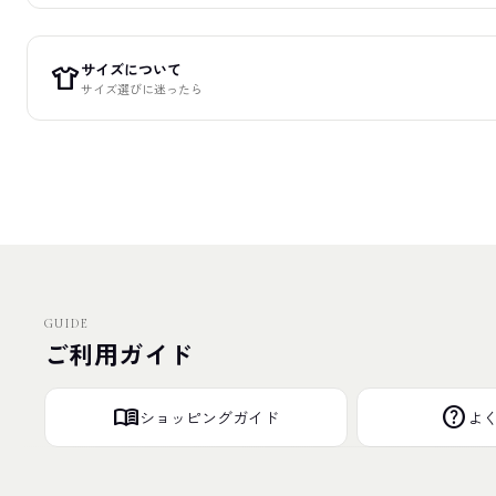
サイズについて
apparel
サイズ選びに迷ったら
GUIDE
ご利用ガイド
menu_book
help
ショッピングガイド
よ