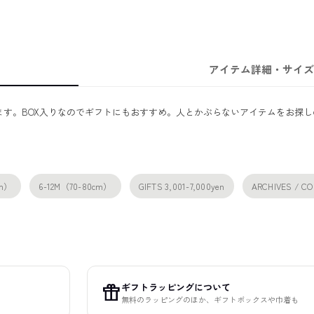
アイテム詳細・サイズ
す。BOX入りなのでギフトにもおすすめ。人とかぶらないアイテムをお探し
cm）
6-12M（70-80cm）
GIFTS 3,001-7,000yen
ARCHIVES / C
ギフトラッピングについて
featured_seasonal_and_gifts
無料のラッピングのほか、ギフトボックスや巾着も