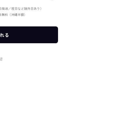
当日発送／祝日など除外日あり）
送料無料（沖縄半額）
れる
認