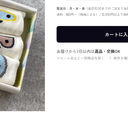
発送日：月・水・金
（各日10:00までのご注文で
送料：660円〜（地域による）／22,000円以上で
カートに入
お届けから3日以内は
返品・交換OK
※セール品など一部商品を除く
条件を確