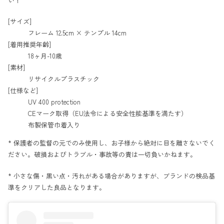
い！
[サイズ]
フレーム 12.5cm × テンプル 14cm
[着用推奨年齢]
18ヶ月-10歳
[素材]
リサイクルプラスチック
[仕様など]
UV 400 protection
CEマーク取得（EU法令による安全性能基準を満たす）
布製保管巾着入り
* 保護者の監督の元でのみ使用し、お子様から絶対に目を離さないでく
ださい。破損およびトラブル・事故等の責は一切負いかねます。
* 小さな傷・黒い点・汚れがある場合がありますが、ブランドの検品基
準をクリアした良品となります。