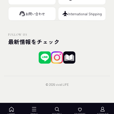
support_agent
flight
お問い合わせ
International Shipping
FOLLOW US
最新情報をチェック
© 2026 vivid LIFE
HOME
MENU
SEARCH
FAVORITE
ACCOUNT