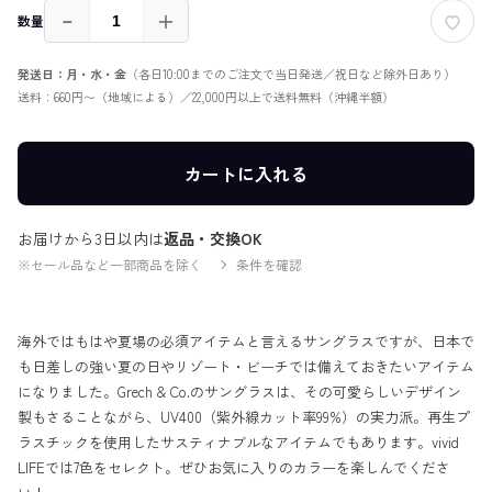
－
＋
数量
発送日：月・水・金
（各日10:00までのご注文で当日発送／祝日など除外日あり）
送料：660円〜（地域による）／22,000円以上で送料無料（沖縄半額）
カートに入れる
お届けから3日以内は
返品・交換OK
※セール品など一部商品を除く
条件を確認
海外ではもはや夏場の必須アイテムと言えるサングラスですが、日本で
も日差しの強い夏の日やリゾート・ビーチでは備えておきたいアイテム
になりました。Grech & Co.のサングラスは、その可愛らしいデザイン
製もさることながら、UV400（紫外線カット率99%）の実力派。再生プ
ラスチックを使用したサスティナブルなアイテムでもあります。vivid
LIFEでは7色をセレクト。ぜひお気に入りのカラーを楽しんでくださ