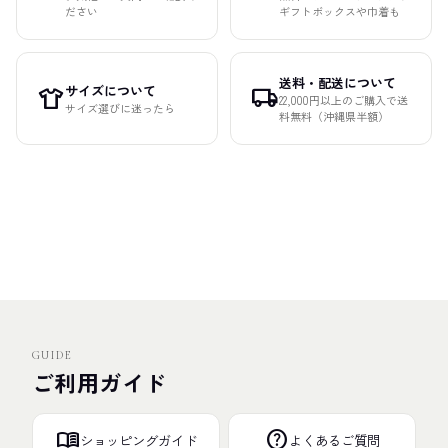
ださい
ギフトボックスや巾着も
送料・配送について
サイズについて
apparel
local_shipping
22,000円以上のご購入で送
サイズ選びに迷ったら
料無料（沖縄県半額）
GUIDE
ご利用ガイド
menu_book
help
ショッピングガイド
よくあるご質問