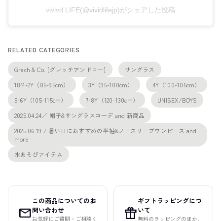
vivivd LIFE(@vividlifejp)がシェアした投稿
RELATED CATEGORIES
Grech & Co. [グレッチアンドコー]
サングラス
18M-2Y（85-95cm）
3Y（95-100cm）
4Y（100-105cm）
5-6Y（105-115cm）
7-8Y（120-130cm）
UNISEX/BOYS
2025.04.24／ 帽子&サングラスコーデ and 新商品
2025.06.19 / 暑い日におすすめの半袖&ノースリーブワンピース and
more
水あそびアイテム
この商品についてのお
ギフトラッピングにつ
mail
featured_seasonal_and_gifts
問い合わせ
いて
お気軽にご質問・ご相談く
無料のラッピングのほか、