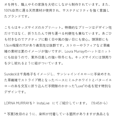
オを持ち、職人やその家族を大切にしながら制作されています。また、
100%自然に還る天然素材が使用され、サステナビリティを強く意識し
たブランドです。
こちらはキッズサイズのカプリハット。特徴的なプリーツはデザイン性
だけではなく、折りたたんで持ち運べる利便性も兼ねています。あごひ
も付きなのでアクティブに動く日や風の強い日にも安心。頭頂部にも
1.5cm程度の穴があり通気性は抜群です。ストローやラフィアなど草繊
維の素材は夏のイメージが強いですが、Loura Murrayのハットはニット
にも似合うので、案外日差しの強い秋冬にも。キッズサイズには頭周り
を少し絞れるように紐がついています。
Sundeckは千鳥格子をイメージし、サンシャインイエローに手染めされ
た草繊維でストライプ柄となったベースにミルクホワイトとバターイエ
ローの糸を交互に折り込んだ手間隙のかかった"Luxe"の名を冠す特別な
デザインです。
LORNA MURRAYを
InstaLive
にてご紹介しています。（19:45から）
* 写真5枚目のように、染料が付着している箇所がありますが良品とな