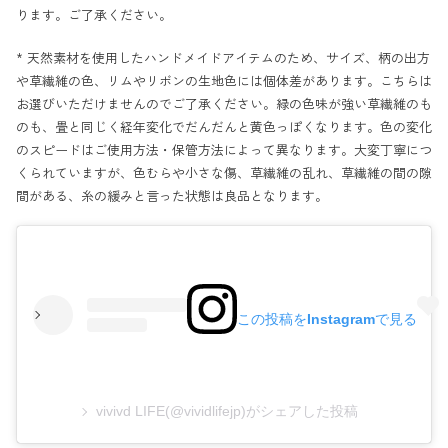
ります。ご了承ください。
* 天然素材を使用したハンドメイドアイテムのため、サイズ、柄の出方
や草繊維の色、リムやリボンの生地色には個体差があります。こちらは
お選びいただけませんのでご了承ください。緑の色味が強い草繊維のも
のも、畳と同じく経年変化でだんだんと黄色っぽくなります。色の変化
のスピードはご使用方法・保管方法によって異なります。大変丁寧につ
くられていますが、色むらや小さな傷、草繊維の乱れ、草繊維の間の隙
間がある、糸の緩みと言った状態は良品となります。
この投稿をInstagramで見る
vivivd LIFE(@vividlifejp)がシェアした投稿