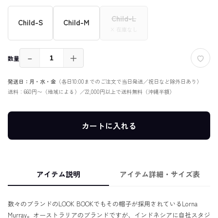
Child-L
Child-S
Child-M
× 在庫なし
－
＋
数量
発送日：月・水・金
（各日10:00までのご注文で当日発送／祝日など除外日あり）
送料：660円〜（地域による）／22,000円以上で送料無料（沖縄半額）
カートに入れる
アイテム説明
アイテム詳細・サイズ表
数々のブランドのLOOK BOOKでもその帽子が採用されているLorna
Murray。オーストラリアのブランドですが、インドネシアに自社スタジ