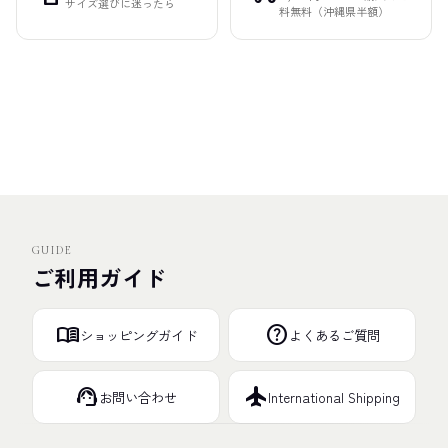
サイズ選びに迷ったら
料無料（沖縄県半額）
GUIDE
ご利用ガイド
menu_book
help
ショッピングガイド
よくあるご質問
support_agent
flight
お問い合わせ
International Shipping