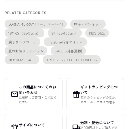
RELATED CATEGORIES
LORNA MURRAY [ローナ マーレイ]
帽子・ボンネット
18M-2Y（85-95cm）
3Y（95-100cm）
KIDS SIZE
親子リンクコーデ
instaLive紹介アイテム
夏のお泊まりアイテム
SALE SS[春夏物]
MEMBER'S SALE
ARCHIVES / COLLECTIONLESS
この商品についてのお
ギフトラッピングにつ
mail
featured_seasonal_and_gifts
問い合わせ
いて
お気軽にご質問・ご相談く
無料のラッピングのほか、
ださい
ギフトボックスや巾着も
送料・配送について
サイズについて
apparel
local_shipping
22,000円以上のご購入で送