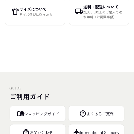
送料・配送について
サイズについて
apparel
local_shipping
22,000円以上のご購入で送
サイズ選びに迷ったら
料無料（沖縄県半額）
GUIDE
ご利用ガイド
menu_book
help
ショッピングガイド
よくあるご質問
support_agent
flight
お問い合わせ
International Shipping