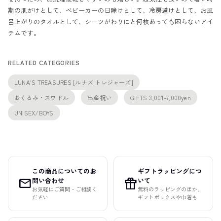
期の肌がけとして、ベビーカーの日除けとして、冷房避けとして、お風
呂上がりのタオルとして、シーツがわりにと何枚あっても困らないアイ
テムです。
RELATED CATEGORIES
LUNA'S TREASURES [ルナズ トレジャーズ]
おくるみ・スワドル
出産祝い
GIFTS 3,001-7,000yen
UNISEX/BOYS
この商品についてのお
ギフトラッピングにつ
mail
featured_seasonal_and_gifts
問い合わせ
いて
お気軽にご質問・ご相談く
無料のラッピングのほか、
ださい
ギフトボックスや巾着も