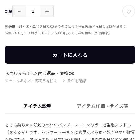
－
＋
数量
発送日：月・水・金
（各日10:00までのご注文で当日発送／祝日など除外日あり）
送料：660円〜（地域による）／22,000円以上で送料無料（沖縄半額）
カートに入れる
お届けから3日以内は
返品・交換OK
※セール品など一部商品を除く
条件を確認
アイテム説明
アイテム詳細・サイズ表
とても柔らかく肌触りのいいバンブーレーヨンのガーゼ生地スワドル
（おくるみ）です。バンブーレーヨンは素早く水を吸い乾きやすい性質
を持つため、お洗濯後乾きやすいのも嬉しい。通気性も良いので暑い時