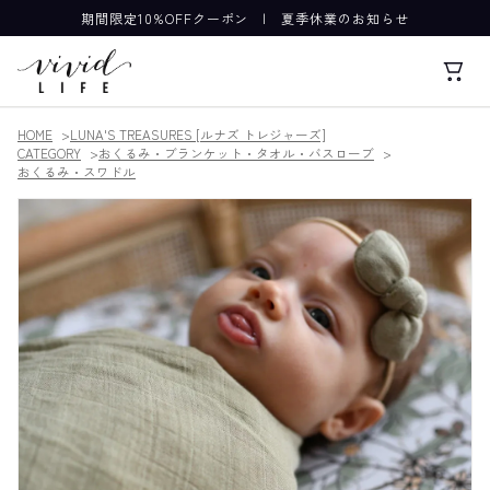
期間限定10%OFFクーポン
|
夏季休業のお知らせ
HOME
LUNA'S TREASURES [ルナズ トレジャーズ]
CATEGORY
おくるみ・ブランケット・タオル・バスローブ
おくるみ・スワドル