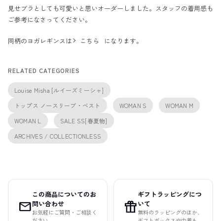
見せブラとしても可愛いと思いオーダーしました。スタッフの着用感も
ご参考になさってください。
同柄のヨガレギンスは
こちら
になります。
RELATED CATEGORIES
Louise Misha [ルイーズミーシャ]
トップス ノースリーブ・ベスト
WOMAN S
WOMAN M
WOMAN L
SALE SS[春夏物]
ARCHIVES / COLLECTIONLESS
この商品についてのお
ギフトラッピングにつ
mail
featured_seasonal_and_gifts
問い合わせ
いて
お気軽にご質問・ご相談く
無料のラッピングのほか、
ださい
ギフトボックスや巾着も