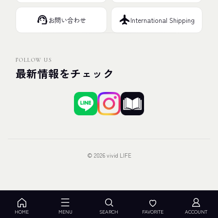
support_agent
flight
お問い合わせ
International Shipping
FOLLOW US
最新情報をチェック
© 2026 vivid LIFE
HOME
MENU
SEARCH
FAVORITE
ACCOUNT