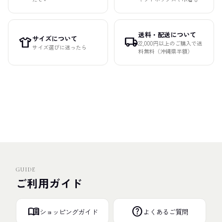
送料・配送について
サイズについて
apparel
local_shipping
22,000円以上のご購入で送
サイズ選びに迷ったら
料無料（沖縄県半額）
GUIDE
ご利用ガイド
menu_book
help
ショッピングガイド
よくあるご質問