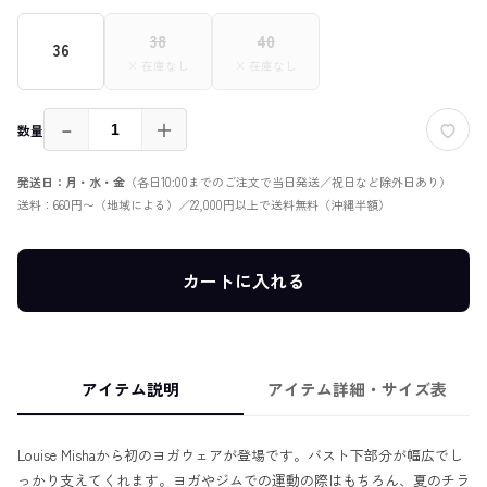
38
40
36
× 在庫なし
× 在庫なし
－
＋
数量
発送日：月・水・金
（各日10:00までのご注文で当日発送／祝日など除外日あり）
送料：660円〜（地域による）／22,000円以上で送料無料（沖縄半額）
カートに入れる
アイテム説明
アイテム詳細・サイズ表
Louise Mishaから初のヨガウェアが登場です。バスト下部分が幅広でし
っかり支えてくれます。ヨガやジムでの運動の際はもちろん、夏のチラ