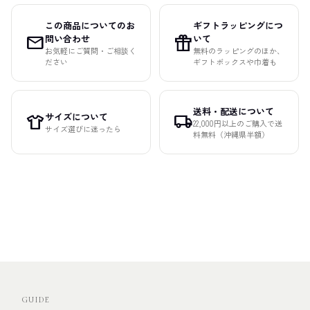
この商品についてのお
ギフトラッピングにつ
mail
featured_seasonal_and_gifts
問い合わせ
いて
お気軽にご質問・ご相談く
無料のラッピングのほか、
ださい
ギフトボックスや巾着も
送料・配送について
サイズについて
apparel
local_shipping
22,000円以上のご購入で送
サイズ選びに迷ったら
料無料（沖縄県半額）
GUIDE