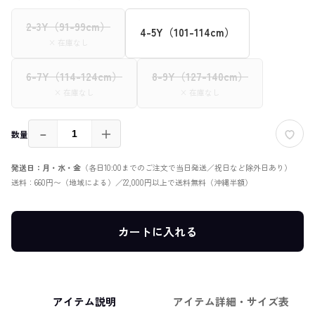
2-3Y（91-99cm）
4-5Y（101-114cm）
× 在庫なし
6-7Y（114-124cm）
8-9Y（127-140cm）
× 在庫なし
× 在庫なし
－
＋
数量
発送日：月・水・金
（各日10:00までのご注文で当日発送／祝日など除外日あり）
送料：660円〜（地域による）／22,000円以上で送料無料（沖縄半額）
カートに入れる
アイテム説明
アイテム詳細・サイズ表