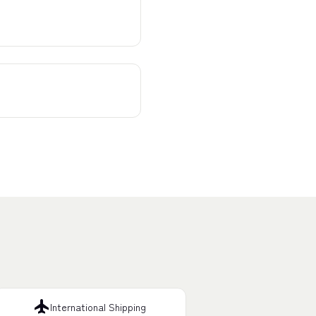
flight
International Shipping