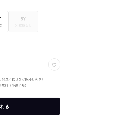
Y
5Y
点
× 在庫なし
当日発送／祝日など除外日あり）
送料無料（沖縄半額）
れる