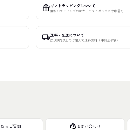
ギフトラッピングについて
featured_seasonal_and_gifts
無料のラッピングのほか、ギフトボックスや巾着も
送料・配送について
local_shipping
22,000円以上のご購入で送料無料（沖縄県半額）
support_agent
くあるご質問
お問い合わせ