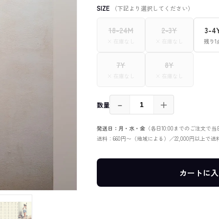
SIZE
（下記より選択してください）
18-24M
2-3Y
3-4
× 在庫なし
× 在庫なし
残り1
7Y
8Y
× 在庫なし
× 在庫なし
－
＋
数量
発送日：月・水・金
（各日10:00までのご注文で
送料：660円〜（地域による）／22,000円以上で
カートに入