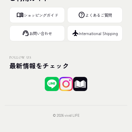
menu_book
help
ショッピングガイド
よくあるご質問
support_agent
flight
お問い合わせ
International Shipping
FOLLOW US
最新情報をチェック
© 2026 vivid LIFE