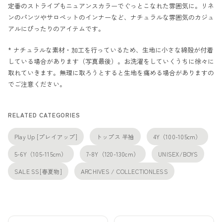
定番のストライプもニュアンスカラーでぐっとこなれた雰囲気に。リネ
ンのパンツやサロペットのインナーなど、ナチュラルな雰囲気のカジュ
アルにぴったりのアイテムです。
* ナチュラルな素材・加工を行っているため、生地に小さな綿殻が付着
している場合があります（写真最後）。お洗濯をしていくうちに徐々に
取れていきます。無理に取ろうとすると生地を痛める場合がありますの
でご注意ください。
RELATED CATEGORIES
Play Up [プレイアップ]
トップス 半袖
4Y（100-105cm）
5-6Y（105-115cm）
7-8Y（120-130cm）
UNISEX/BOYS
SALE SS[春夏物]
ARCHIVES / COLLECTIONLESS