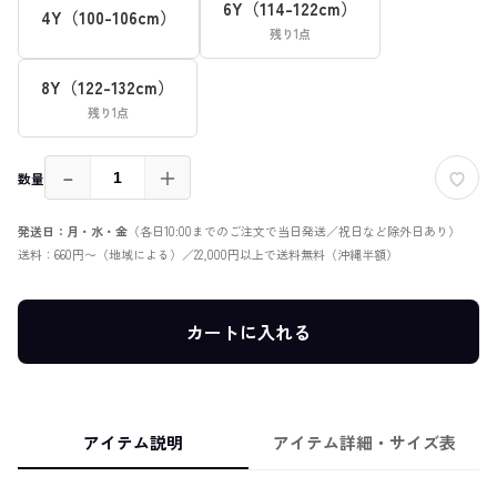
6Y（114-122cm）
4Y（100-106cm）
残り1点
8Y（122-132cm）
残り1点
－
＋
数量
発送日：月・水・金
（各日10:00までのご注文で当日発送／祝日など除外日あり）
送料：660円〜（地域による）／22,000円以上で送料無料（沖縄半額）
カートに入れる
アイテム説明
アイテム詳細・サイズ表