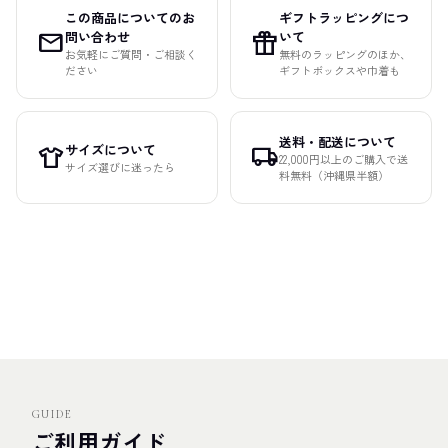
この商品についてのお
ギフトラッピングにつ
mail
featured_seasonal_and_gifts
問い合わせ
いて
お気軽にご質問・ご相談く
無料のラッピングのほか、
ださい
ギフトボックスや巾着も
送料・配送について
サイズについて
apparel
local_shipping
22,000円以上のご購入で送
サイズ選びに迷ったら
料無料（沖縄県半額）
GUIDE
ご利用ガイド