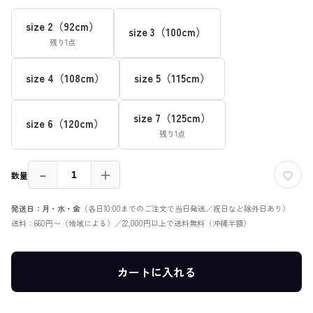
size 2（92cm）
size 3（100cm）
残り1点
size 4（108cm）
size 5（115cm）
size 7（125cm）
size 6（120cm）
残り1点
－
＋
数量
発送日：月・水・金
（各日10:00までのご注文で当日発送／祝日など除外日あり）
送料：660円〜（地域による）／22,000円以上で送料無料（沖縄半額）
カートに入れる