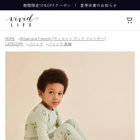
期間限定10%OFFクーポン
|
夏季休業のお知らせ
HOME
Wilson and Frenchy [ウィルソン アンド フレンチー]
CATEGORY
パジャマ
パジャマ 長袖