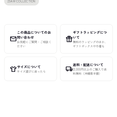
23AW COLLECTION
この商品についてのお
ギフトラッピングにつ
mail
featured_seasonal_and_gifts
問い合わせ
いて
お気軽にご質問・ご相談く
無料のラッピングのほか、
ださい
ギフトボックスや巾着も
送料・配送について
サイズについて
apparel
local_shipping
22,000円以上のご購入で送
サイズ選びに迷ったら
料無料（沖縄県半額）