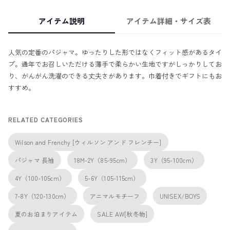
アイテム説明
アイテム詳細・サイズ表
人気の定番のパジャマ。ゆったりした形ではなくフィット感があるタイ
プ。通年でお召しいただける薄手で柔らかい生地ですがしっかりしてお
り、がんがん洗濯のできる丈夫さがあります。巾着付きでギフトにもお
すすめ。
RELATED CATEGORIES
Wilson and Frenchy [ウィルソン アンド フレンチー]
パジャマ 長袖
18M-2Y（85-95cm）
3Y（95-100cm）
4Y（100-105cm）
5-6Y（105-115cm）
7-8Y（120-130cm）
アニマルモチーフ
UNISEX/BOYS
夏のお泊まりアイテム
SALE AW[秋冬物]