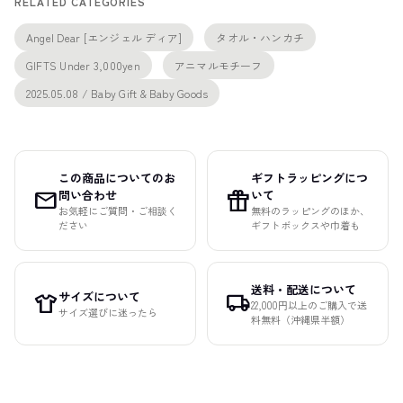
RELATED CATEGORIES
Angel Dear [エンジェル ディア]
タオル・ハンカチ
GIFTS Under 3,000yen
アニマルモチーフ
2025.05.08 / Baby Gift & Baby Goods
この商品についてのお
ギフトラッピングにつ
mail
featured_seasonal_and_gifts
問い合わせ
いて
お気軽にご質問・ご相談く
無料のラッピングのほか、
ださい
ギフトボックスや巾着も
送料・配送について
サイズについて
apparel
local_shipping
22,000円以上のご購入で送
サイズ選びに迷ったら
料無料（沖縄県半額）