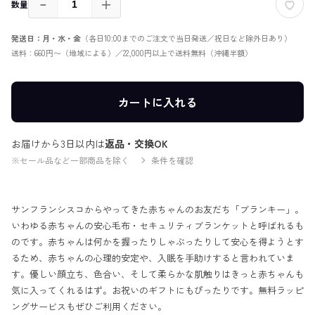
－
＋
数量
発送日：月・水・金
（各日10:00までのご注文で当日発送／祝日など除外日あり）
送料：660円〜（地域による）／22,000円以上で送料無料（沖縄半額）
カートに入れる
お届けから3日以内は
返品・交換OK
※セール品など一部商品を除く
条件を確認
サンフランシスコからやってきた赤ちゃんのお友だち「ブランキー」。
いわゆる赤ちゃんの安心毛布・セキュリティブランケットと呼ばれるも
のです。赤ちゃんは何かを握ったりしゃぶったりして安心を得ようとす
るため、赤ちゃんの心理的安定や、入眠を手助けすると言われていま
す。優しい顔立ち、色合い、そして柔らかな肌触りはきっと赤ちゃんも
気に入ってくれるはず。お祝いのギフトにもぴったりです。無料ラッピ
ングサービスもぜひご利用ください。