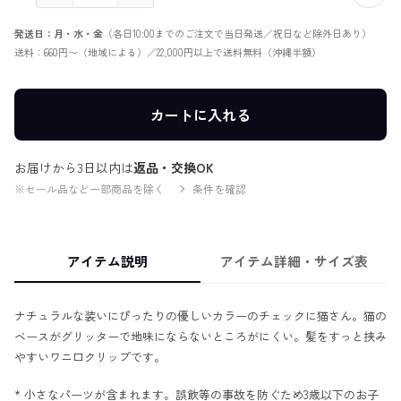
発送日：月・水・金
（各日10:00までのご注文で当日発送／祝日など除外日あり）
送料：660円〜（地域による）／22,000円以上で送料無料（沖縄半額）
カートに入れる
お届けから3日以内は
返品・交換OK
※セール品など一部商品を除く
条件を確認
アイテム説明
アイテム詳細・サイズ表
ナチュラルな装いにぴったりの優しいカラーのチェックに猫さん。猫の
ベースがグリッターで地味にならないところがにくい。髪をすっと挟み
やすいワニ口クリップです。
* 小さなパーツが含まれます。誤飲等の事故を防ぐため3歳以下のお子