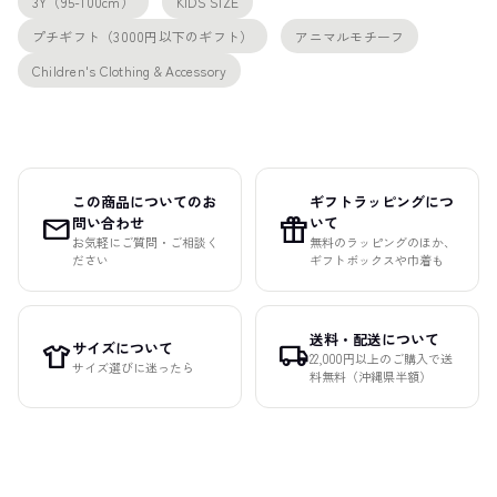
3Y（95-100cm）
KIDS SIZE
プチギフト（3000円以下のギフト）
アニマルモチーフ
Children's Clothing & Accessory
この商品についてのお
ギフトラッピングにつ
mail
featured_seasonal_and_gifts
問い合わせ
いて
お気軽にご質問・ご相談く
無料のラッピングのほか、
ださい
ギフトボックスや巾着も
送料・配送について
サイズについて
apparel
local_shipping
22,000円以上のご購入で送
サイズ選びに迷ったら
料無料（沖縄県半額）