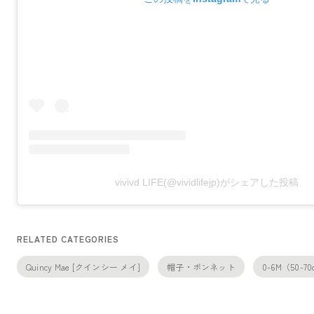
vivivd LIFE(@vividlifejp)がシェアした投稿
RELATED CATEGORIES
Quincy Mae [クインシー メイ]
帽子・ボンネット
0-6M（50-7