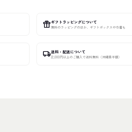
ギフトラッピングについて
featured_seasonal_and_gifts
無料のラッピングのほか、ギフトボックスや巾着も
送料・配送について
local_shipping
22,000円以上のご購入で送料無料（沖縄県半額）