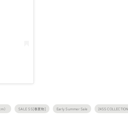
0cm）
SALE SS[春夏物]
Early Summer Sale
24SS COLLECTIO