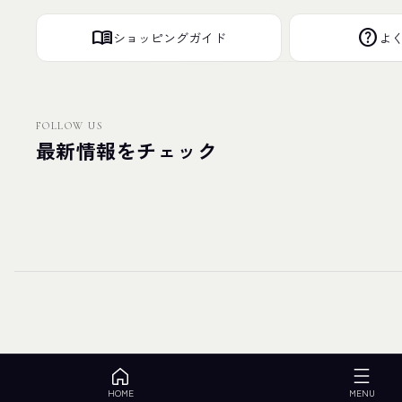
menu_book
help
ショッピングガイド
よ
FOLLOW US
最新情報をチェック
HOME
MENU