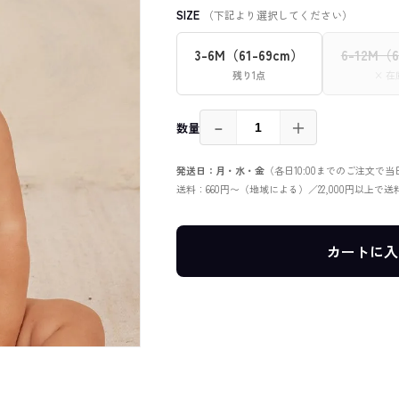
SIZE
（下記より選択してください）
3-6M（61-69cm）
6-12M（
残り1点
× 
－
＋
数量
発送日：月・水・金
（各日10:00までのご注文で
送料：660円〜（地域による）／22,000円以上で
カートに入