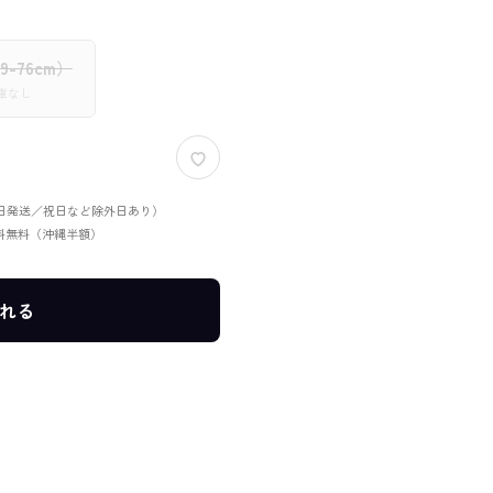
69-76cm）
在庫なし
当日発送／祝日など除外日あり）
送料無料（沖縄半額）
れる