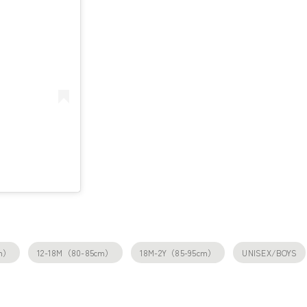
cm）
12-18M（80-85cm）
18M-2Y（85-95cm）
UNISEX/BOYS