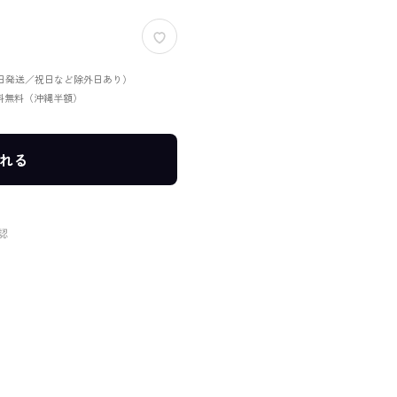
当日発送／祝日など除外日あり）
送料無料（沖縄半額）
れる
認