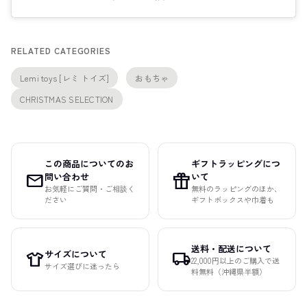
RELATED CATEGORIES
Lemi toys [レミ トイズ]
おもちゃ
CHRISTMAS SELECTION
この商品についてのお
ギフトラッピングにつ
mail
featured_seasonal_and_gifts
問い合わせ
いて
お気軽にご質問・ご相談く
無料のラッピングのほか、
ださい
ギフトボックスや巾着も
送料・配送について
サイズについて
apparel
local_shipping
22,000円以上のご購入で送
サイズ選びに迷ったら
料無料（沖縄県半額）