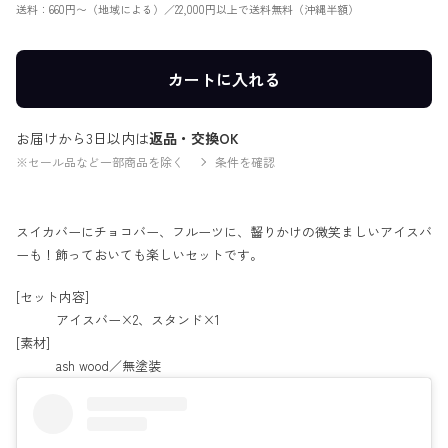
送料：660円〜（地域による）／22,000円以上で送料無料（沖縄半額）
カートに入れる
お届けから3日以内は
返品・交換OK
※セール品など一部商品を除く
条件を確認
スイカバーにチョコバー、フルーツに、齧りかけの微笑ましいアイスバ
ーも！飾っておいても楽しいセットです。
[セット内容]
アイスバー×2、スタンド×1
[素材]
ash wood／無塗装