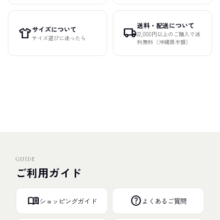
送料・配送について
サイズについて
apparel
local_shipping
22,000円以上のご購入で送
サイズ選びに迷ったら
料無料（沖縄県半額）
GUIDE
ご利用ガイド
menu_book
help
ショッピングガイド
よくあるご質問