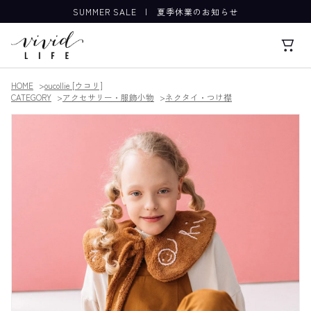
SUMMER SALE
|
夏季休業のお知らせ
HOME
oucollie [ウコリ]
CATEGORY
アクセサリー・服飾小物
ネクタイ・つけ襟