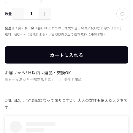
－
＋
数量
発送日：月・水・金
（各日10:00までのご注文で当日発送／祝日など除外日あり）
送料：660円〜（地域による）／22,000円以上で送料無料（沖縄半額）
カートに入れる
お届けから3日以内は
返品・交換OK
※セール品など一部商品を除く
条件を確認
ONE SIZE 3-12Y表記になっておりますが、大人の女性も使える大きさで
す。