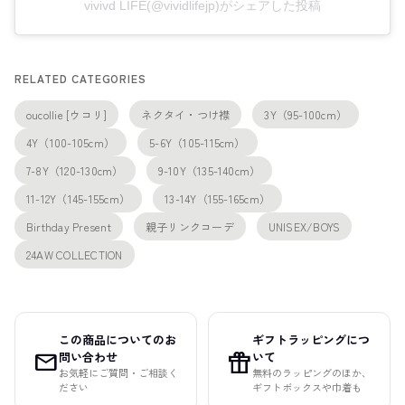
vivivd LIFE(@vividlifejp)がシェアした投稿
RELATED CATEGORIES
oucollie [ウコリ]
ネクタイ・つけ襟
3Y（95-100cm）
4Y（100-105cm）
5-6Y（105-115cm）
7-8Y（120-130cm）
9-10Y（135-140cm）
11-12Y（145-155cm）
13-14Y（155-165cm）
Birthday Present
親子リンクコーデ
UNISEX/BOYS
24AW COLLECTION
この商品についてのお
ギフトラッピングにつ
mail
featured_seasonal_and_gifts
問い合わせ
いて
お気軽にご質問・ご相談く
無料のラッピングのほか、
ださい
ギフトボックスや巾着も