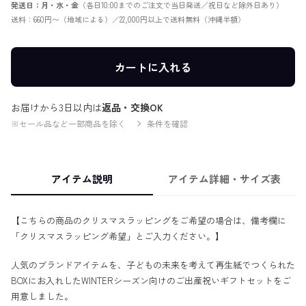
発送日：月・水・金
（各日10:00までのご注文で当日発送／祝日など除外日あり）
送料：660円〜（地域による）／22,000円以上で送料無料（沖縄半額）
カートに入れる
お届けから3日以内は
返品・交換OK
※セール品など一部商品を除く
条件を確認
アイテム説明
アイテム詳細・サイズ表
【こちらの商品のクリスマスラッピングをご希望の場合は、備考欄に
「クリスマスラッピング希望」とご入力ください。】
人気のブランドアイテムを、子どもの未来を考えて再生紙でつくられた
BOXにお入れしたWINTERシーズン向けのご出産祝いギフトセットをご
用意しました。