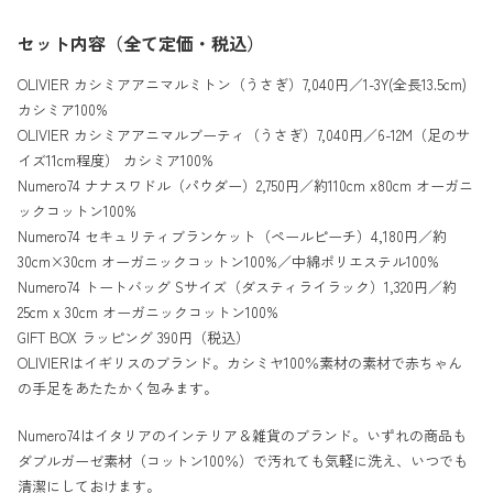
セット内容（全て定価・税込）
OLIVIER カシミアアニマルミトン（うさぎ）7,040円／1-3Y(全長13.5cm)
カシミア100%
OLIVIER カシミアアニマルブーティ（うさぎ）7,040円／6-12M（足のサ
イズ11cm程度） カシミア100%
Numero74 ナナスワドル（パウダー）2,750円／約110cm x80cm オーガニ
ックコットン100%
Numero74 セキュリティブランケット（ペールピーチ）4,180円／約
30cm×30cm オーガニックコットン100%／中綿ポリエステル100%
Numero74 トートバッグ Sサイズ（ダスティライラック）1,320円／約
25cm x 30cm オーガニックコットン100%
GIFT BOX ラッピング 390円（税込）
OLIVIERはイギリスのブランド。カシミヤ100％素材の素材で赤ちゃん
の手足をあたたかく包みます。
Numero74はイタリアのインテリア＆雑貨のブランド。いずれの商品も
ダブルガーゼ素材（コットン100％）で汚れても気軽に洗え、いつでも
清潔にしておけます。