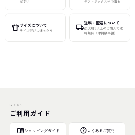
ださい
ギフトボックスや巾着も
送料・配送について
サイズについて
apparel
local_shipping
22,000円以上のご購入で送
サイズ選びに迷ったら
料無料（沖縄県半額）
GUIDE
ご利用ガイド
menu_book
help
ショッピングガイド
よくあるご質問