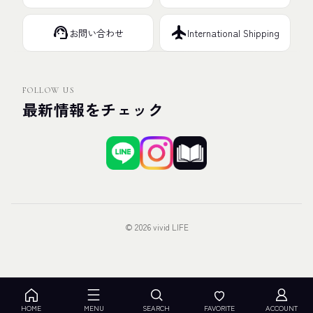
support_agent
flight
お問い合わせ
International Shipping
FOLLOW US
最新情報をチェック
© 2026 vivid LIFE
HOME
MENU
SEARCH
FAVORITE
ACCOUNT