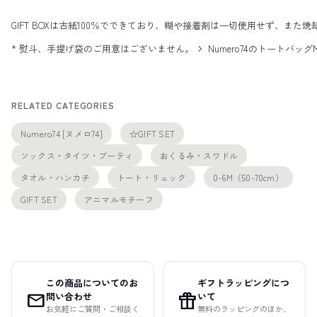
GIFT BOXは古紙100％でできており、糊や接着剤は一切使用せず、
* 熨斗、手提げ袋のご用意はございません。
Numero74のトートバッ
RELATED CATEGORIES
Numero74 [ヌメロ74]
☆GIFT SET
ソックス・タイツ・ブーティ
おくるみ・スワドル
タオル・ハンカチ
トート・リュック
0-6M（50-70cm）
GIFT SET
アニマルモチーフ
この商品についてのお
ギフトラッピングにつ
mail
featured_seasonal_and_gifts
問い合わせ
いて
お気軽にご質問・ご相談く
無料のラッピングのほか、