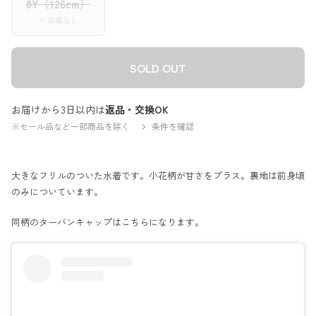
8Y（126cm）
× 在庫なし
SOLD OUT
お届けから3日以内は
返品・交換OK
※セール品など一部商品を除く
条件を確認
大きなフリルのついた水着です。小花柄が甘さをプラス。裏地は前身頃
のみについています。
同柄のターバンキャップは
こちら
になります。