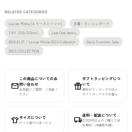
RELATED CATEGORIES
Louise Misha [ルイーズミーシャ]
水着・ラッシュガード
7-8Y（120-130cm）
Last One Items
2025.03.27 / Louise Misha 25SS Collection
Early Summer Sale
25SS COLLECTION
この商品についてのお
ギフトラッピングにつ
mail
featured_seasonal_and_gifts
問い合わせ
いて
お気軽にご質問・ご相談く
無料のラッピングのほか、
ださい
ギフトボックスや巾着も
送料・配送について
サイズについて
apparel
local_shipping
22,000円以上のご購入で送
サイズ選びに迷ったら
料無料（沖縄県半額）