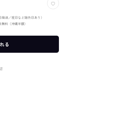
当日発送／祝日など除外日あり）
送料無料（沖縄半額）
れる
認