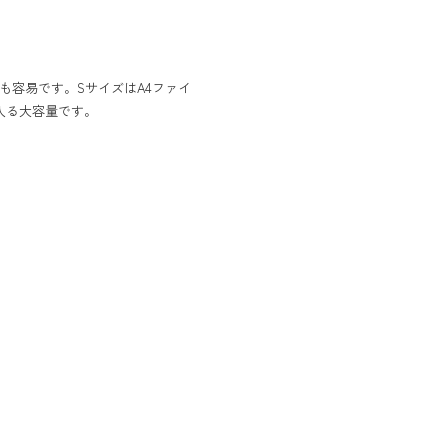
容易です。SサイズはA4ファイ
入る大容量です。