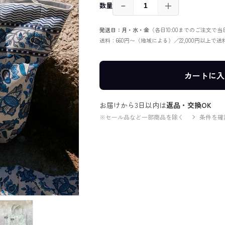
－
＋
数量
発送日：月・水・金
（各日10:00までのご注文で
送料：660円〜（地域による）／22,000円以上で
カートに入
お届けから3日以内は
返品・交換OK
※セール品など一部商品を除く
条件を確