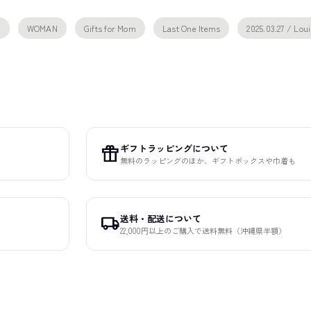
E
WOMAN
Gifts for Mom
Last One Items
2025.03.27 / Lou
ギフトラッピングについて
featured_seasonal_and_gifts
無料のラッピングのほか、ギフトボックスや巾着も
送料・配送について
local_shipping
22,000円以上のご購入で送料無料（沖縄県半額）