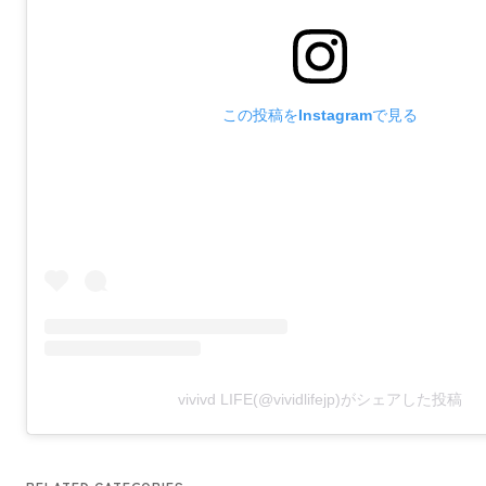
この投稿をInstagramで見る
vivivd LIFE(@vividlifejp)がシェアした投稿