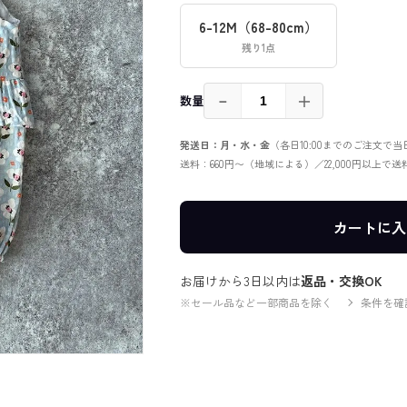
6-12M（68-80cm）
残り1点
－
＋
数量
発送日：月・水・金
（各日10:00までのご注文で
送料：660円〜（地域による）／22,000円以上で
カートに入
お届けから3日以内は
返品・交換OK
※セール品など一部商品を除く
条件を確