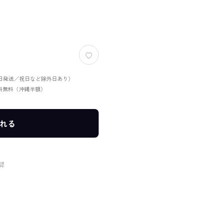
当日発送／祝日など除外日あり）
送料無料（沖縄半額）
れる
認