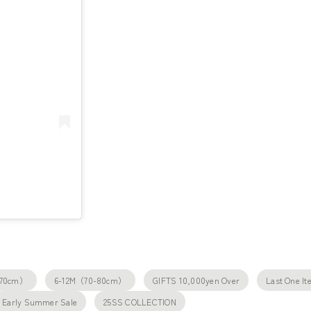
-70cm）
6-12M（70-80cm）
GIFTS 10,000yen Over
Last One I
Early Summer Sale
25SS COLLECTION