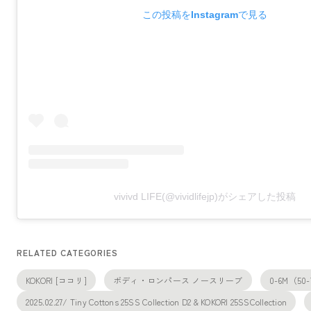
この投稿をInstagramで見る
vivivd LIFE(@vividlifejp)がシェアした投稿
RELATED CATEGORIES
KOKORI [ココリ]
ボディ・ロンパース ノースリーブ
0-6M（50
2025.02.27/ Tiny Cottons 25SS Collection D2 & KOKORI 25SSCollection