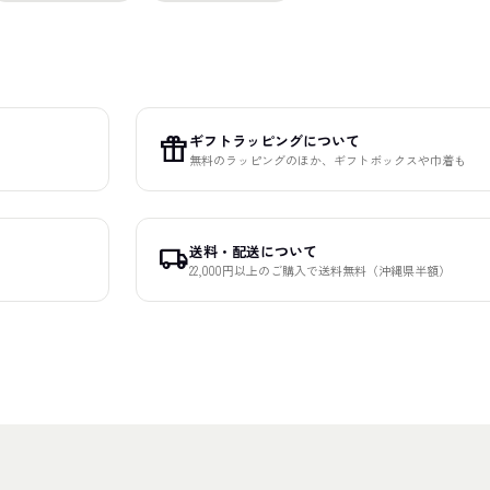
ギフトラッピングについて
featured_seasonal_and_gifts
無料のラッピングのほか、ギフトボックスや巾着も
送料・配送について
local_shipping
22,000円以上のご購入で送料無料（沖縄県半額）