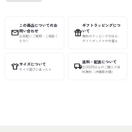
この商品についてのお
ギフトラッピングにつ
mail
featured_seasonal_and_gifts
問い合わせ
いて
お気軽にご質問・ご相談く
無料のラッピングのほか、
ださい
ギフトボックスや巾着も
送料・配送について
サイズについて
apparel
local_shipping
22,000円以上のご購入で送
サイズ選びに迷ったら
料無料（沖縄県半額）