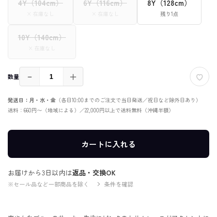
4Y（104cm）
6Y（116cm）
8Y（128cm）
× 在庫なし
× 在庫なし
残り1点
10Y（140cm）
× 在庫なし
－
＋
数量
発送日：月・水・金
（各日10:00までのご注文で当日発送／祝日など除外日あり）
送料：660円〜（地域による）／22,000円以上で送料無料（沖縄半額）
カートに入れる
お届けから3日以内は
返品・交換OK
※セール品など一部商品を除く
条件を確認