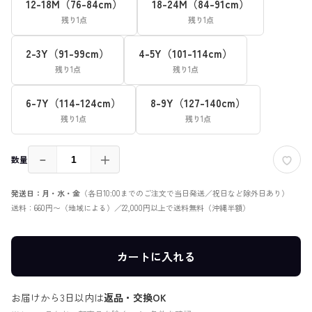
12-18M（76-84cm）
18-24M（84-91cm）
残り1点
残り1点
2-3Y（91-99cm）
4-5Y（101-114cm）
残り1点
残り1点
6-7Y（114-124cm）
8-9Y（127-140cm）
残り1点
残り1点
－
＋
数量
発送日：月・水・金
（各日10:00までのご注文で当日発送／祝日など除外日あり）
送料：660円〜（地域による）／22,000円以上で送料無料（沖縄半額）
カートに入れる
お届けから3日以内は
返品・交換OK