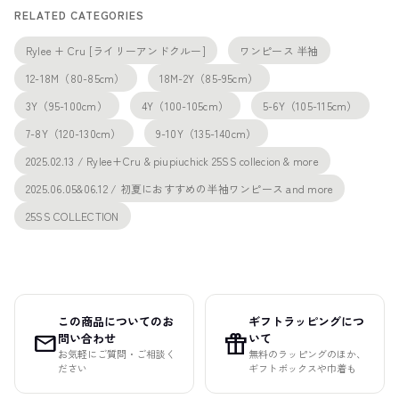
RELATED CATEGORIES
Rylee + Cru [ライリーアンドクルー]
ワンピース 半袖
12-18M（80-85cm）
18M-2Y（85-95cm）
3Y（95-100cm）
4Y（100-105cm）
5-6Y（105-115cm）
7-8Y（120-130cm）
9-10Y（135-140cm）
2025.02.13 / Rylee+Cru & piupiuchick 25SS collecion & more
2025.06.05&06.12 / 初夏におすすめの半袖ワンピース and more
25SS COLLECTION
この商品についてのお
ギフトラッピングにつ
mail
featured_seasonal_and_gifts
問い合わせ
いて
お気軽にご質問・ご相談く
無料のラッピングのほか、
ださい
ギフトボックスや巾着も