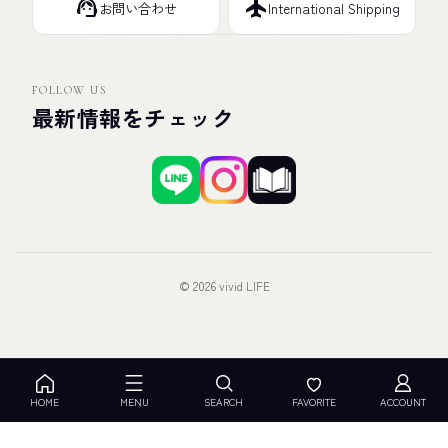
support_agent
flight
お問い合わせ
International Shipping
FOLLOW US
最新情報をチェック
© 2026 vivid LIFE
HOME
MENU
SEARCH
FAVORITE
ACCOUNT