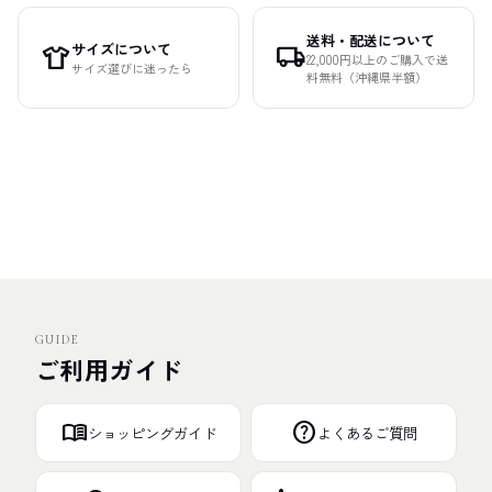
送料・配送について
サイズについて
apparel
local_shipping
22,000円以上のご購入で送
サイズ選びに迷ったら
料無料（沖縄県半額）
GUIDE
ご利用ガイド
menu_book
help
ショッピングガイド
よくあるご質問