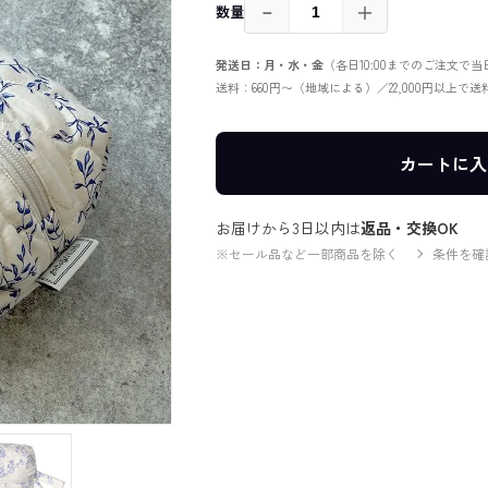
－
＋
数量
発送日：月・水・金
（各日10:00までのご注文で
送料：660円〜（地域による）／22,000円以上で
カートに入
お届けから3日以内は
返品・交換OK
※セール品など一部商品を除く
条件を確