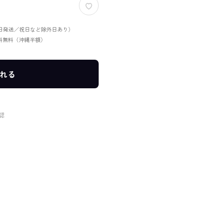
当日発送／祝日など除外日あり）
送料無料（沖縄半額）
れる
認