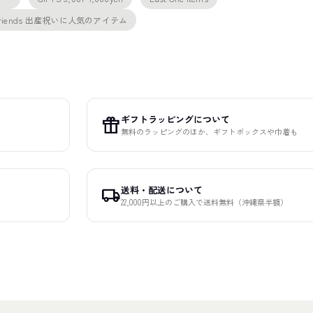
&Friends 出産祝いに人気のアイテム
ギフトラッピングについて
featured_seasonal_and_gifts
無料のラッピングのほか、ギフトボックスや巾着も
送料・配送について
local_shipping
22,000円以上のご購入で送料無料（沖縄県半額）