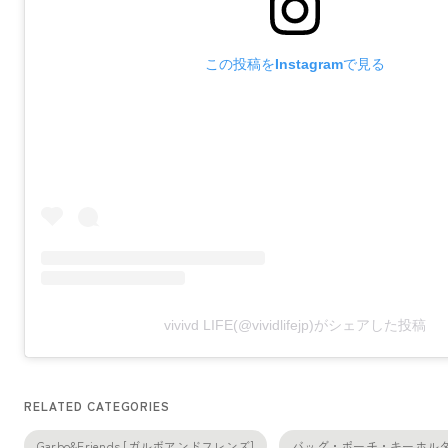
この投稿をInstagramで見る
vivivd LIFE(@vividlifejp)がシェアした投稿
RELATED CATEGORIES
Garbo&Friends [ガルボアンドフレンズ]
バッグ・ポーチ・キーホル