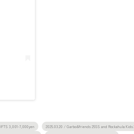
IFTS 3,001-7,000yen
2025.03.20 / Garbo&friends 25SS and Rockahula Kids