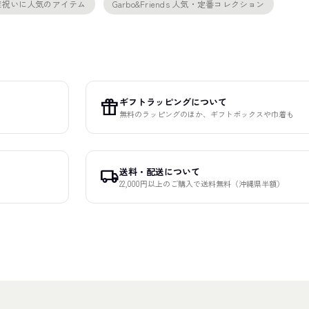
s 出産祝いに人気のアイテム
Garbo&Friends 人気・定番コレクション
ギフトラッピングについて
featured_seasonal_and_gifts
無料のラッピングのほか、ギフトボックスや巾着も
送料・配送について
local_shipping
22,000円以上のご購入で送料無料（沖縄県半額）