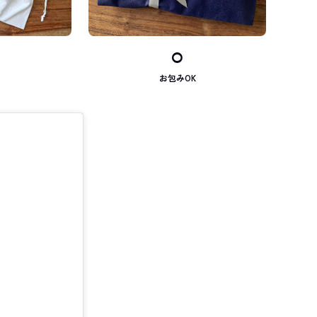
⚪︎
お包みOK