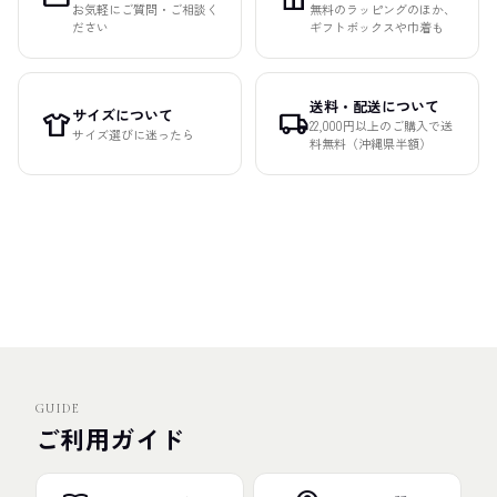
お気軽にご質問・ご相談く
無料のラッピングのほか、
ださい
ギフトボックスや巾着も
送料・配送について
サイズについて
apparel
local_shipping
22,000円以上のご購入で送
サイズ選びに迷ったら
料無料（沖縄県半額）
GUIDE
ご利用ガイド