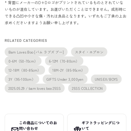
* 背面にメーカーのD+Dロゴがプリントされているものとされていな
いものが混在しています。お選びいただくことはできません。成形時に
できる凸凹や小さな傷・汚れは良品となります。いずれもご了承の上お
求めくださいますようお願い申し上げます。
RELATED CATEGORIES
Bam Loves Boo [バム ラブズ ブー]
スタイ・エプロン
0-6M（50-70cm）
6-12M（70-80cm）
12-18M（80-85cm）
18M-2Y（85-95cm）
3Y（95-100cm）
GIFTS Under 3,000yen
UNISEX/BOYS
2025.05.29 / bam loves boo 25SS
25SS COLLECTION
この商品についてのお
ギフトラッピングにつ
mail
featured_seasonal_and_gifts
問い合わせ
いて