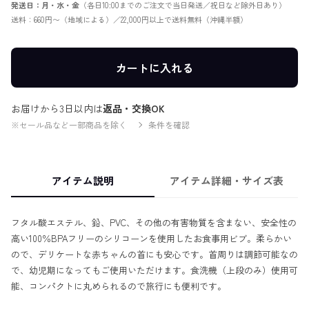
発送日：月・水・金
（各日10:00までのご注文で当日発送／祝日など除外日あり）
送料：660円〜（地域による）／22,000円以上で送料無料（沖縄半額）
カートに入れる
お届けから3日以内は
返品・交換OK
※セール品など一部商品を除く
条件を確認
アイテム説明
アイテム詳細・サイズ表
フタル酸エステル、鉛、PVC、その他の有害物質を含まない、安全性の
高い100％BPAフリーのシリコーンを使用したお食事用ビブ。柔らかい
ので、デリケートな赤ちゃんの首にも安心です。首周りは調節可能なの
で、幼児期になってもご使用いただけます。食洗機（上段のみ）使用可
能、コンパクトに丸められるので旅行にも便利です。