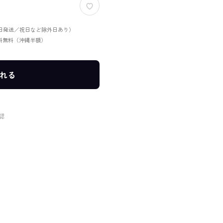
当日発送／祝日など除外日あり）
送料無料（沖縄半額）
れる
認