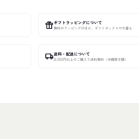
ギフトラッピングについて
featured_seasonal_and_gifts
無料のラッピングのほか、ギフトボックスや巾着も
送料・配送について
local_shipping
22,000円以上のご購入で送料無料（沖縄県半額）