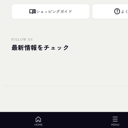
menu_book
help
ショッピングガイド
よ
FOLLOW US
最新情報をチェック
HOME
MENU