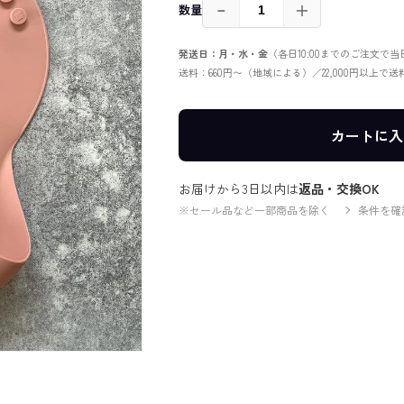
－
＋
数量
発送日：月・水・金
（各日10:00までのご注文で
送料：660円〜（地域による）／22,000円以上で
カートに入
お届けから3日以内は
返品・交換OK
※セール品など一部商品を除く
条件を確