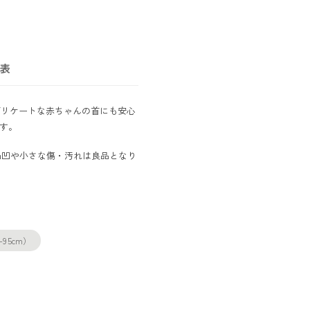
表
デリケートな赤ちゃんの首にも安心
す。
凸凹や小さな傷・汚れは良品となり
5-95cm）