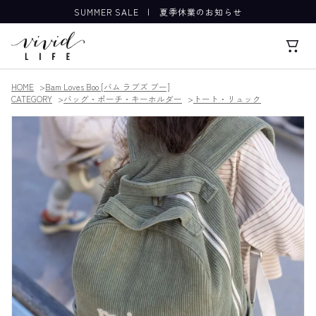
SUMMER SALE
|
夏季休業のお知らせ
HOME
Bam Loves Boo [バム ラブズ ブー]
CATEGORY
バッグ・ポーチ・キーホルダー
トート・リュック