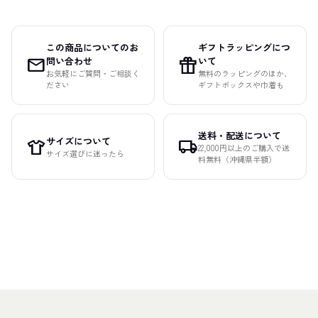
この商品についてのお
ギフトラッピングにつ
mail
featured_seasonal_and_gifts
問い合わせ
いて
お気軽にご質問・ご相談く
無料のラッピングのほか、
ださい
ギフトボックスや巾着も
送料・配送について
サイズについて
apparel
local_shipping
22,000円以上のご購入で送
サイズ選びに迷ったら
料無料（沖縄県半額）