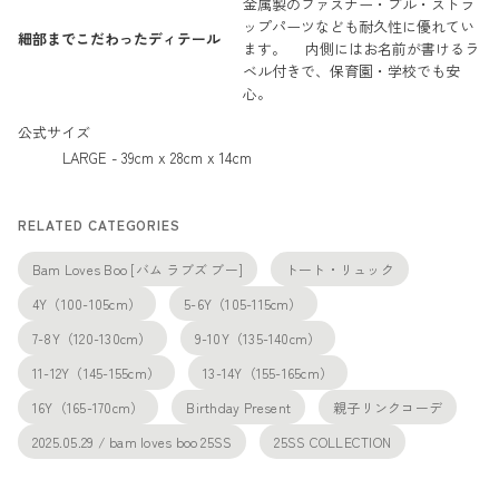
金属製のファスナー・プル・ストラ
ップパーツなども耐久性に優れてい
細部までこだわったディテール
ます。 内側にはお名前が書けるラ
ベル付きで、保育園・学校でも安
心。
公式サイズ
LARGE - 39cm x 28cm x 14cm
RELATED CATEGORIES
Bam Loves Boo [バム ラブズ ブー]
トート・リュック
4Y（100-105cm）
5-6Y（105-115cm）
7-8Y（120-130cm）
9-10Y（135-140cm）
11-12Y（145-155cm）
13-14Y（155-165cm）
16Y（165-170cm）
Birthday Present
親子リンクコーデ
2025.05.29 / bam loves boo 25SS
25SS COLLECTION