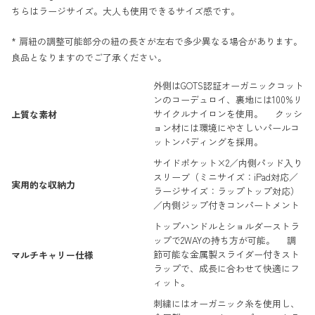
ちらはラージサイズ。大人も使用できるサイズ感です。
* 肩紐の調整可能部分の紐の長さが左右で多少異なる場合があります。
良品となりますのでご了承ください。
外側はGOTS認証オーガニックコット
ンのコーデュロイ、裏地には100%リ
サイクルナイロンを使用。 クッシ
上質な素材
ョン材には環境にやさしいパールコ
ットンパディングを採用。
サイドポケット×2／内側パッド入り
スリーブ（ミニサイズ：iPad対応／
実用的な収納力
ラージサイズ：ラップトップ対応）
／内側ジップ付きコンパートメント
トップハンドルとショルダーストラ
ップで2WAYの持ち方が可能。 調
節可能な金属製スライダー付きスト
マルチキャリー仕様
ラップで、成長に合わせて快適にフ
ィット。
刺繍にはオーガニック糸を使用し、