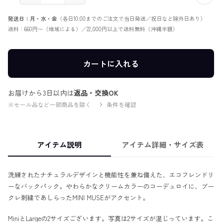
発送日：月・水・金
（各日10:00までのご注文で当日発送／祝日など除外日あり）
送料：660円〜（地域による）／22,000円以上で送料無料（沖縄半額）
カートに入れる
お届けから3日以内は
返品・交換OK
※セール品など一部商品を除く
条件を確認
アイテム説明
アイテム詳細・サイズ表
洗練されたナチュラルデザインと機能性を兼ね備えた、エコフレンドリ
ーなバックパック。やわらかなクリームカラーのコーデュロイに、ブー
クレ刺繍であしらったMINI MUSEがアクセント。
MiniとLargeの2サイズございます。写真は2サイズが混じっています。こ