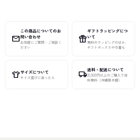
この商品についてのお
ギフトラッピングにつ
mail
featured_seasonal_and_gifts
問い合わせ
いて
お気軽にご質問・ご相談く
無料のラッピングのほか、
ださい
ギフトボックスや巾着も
送料・配送について
サイズについて
apparel
local_shipping
22,000円以上のご購入で送
サイズ選びに迷ったら
料無料（沖縄県半額）