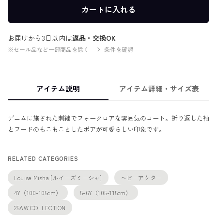
カートに入れる
お届けから3日以内は
返品・交換OK
※セール品など一部商品を除く
条件を確認
アイテム説明
アイテム詳細・サイズ表
デニムに施された刺繍でフォークロアな雰囲気のコート。折り返した袖
とフードのもこもことしたボアが可愛らしい印象です。
RELATED CATEGORIES
Louise Misha [ルイーズミーシャ]
ヘビーアウター
4Y（100-105cm）
5-6Y（105-115cm）
25AW COLLECTION