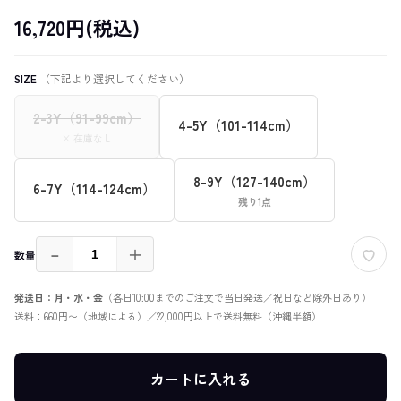
16,720円(税込)
SIZE
（下記より選択してください）
2-3Y（91-99cm）
4-5Y（101-114cm）
× 在庫なし
8-9Y（127-140cm）
6-7Y（114-124cm）
残り1点
－
＋
数量
発送日：月・水・金
（各日10:00までのご注文で当日発送／祝日など除外日あり）
送料：660円〜（地域による）／22,000円以上で送料無料（沖縄半額）
カートに入れる