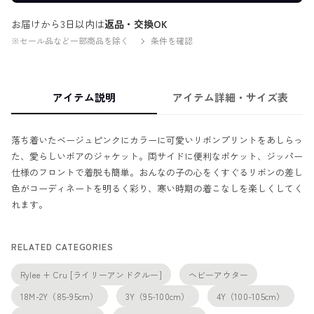
お届けから3日以内は
返品・交換OK
※セール品など一部商品を除く
条件を確認
アイテム説明
アイテム詳細・サイズ表
落ち着いたベージュピンクにカラーに可愛いリボンプリントをあしらっ
た、愛らしいボアのジャケット。両サイドに便利なポケット、ジッパー
仕様のフロントで着脱も簡単。おんなの子の心をくすぐるリボンの差し
色がコーディネートを明るく彩り、寒い時期の着こなしを楽しくしてく
れます。
RELATED CATEGORIES
Rylee + Cru [ライリーアンドクルー]
ヘビーアウター
18M-2Y（85-95cm）
3Y（95-100cm）
4Y（100-105cm）