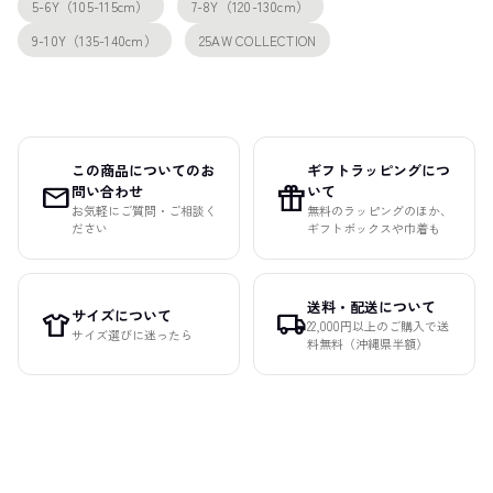
5-6Y（105-115cm）
7-8Y（120-130cm）
9-10Y（135-140cm）
25AW COLLECTION
この商品についてのお
ギフトラッピングにつ
mail
featured_seasonal_and_gifts
問い合わせ
いて
お気軽にご質問・ご相談く
無料のラッピングのほか、
ださい
ギフトボックスや巾着も
送料・配送について
サイズについて
apparel
local_shipping
22,000円以上のご購入で送
サイズ選びに迷ったら
料無料（沖縄県半額）